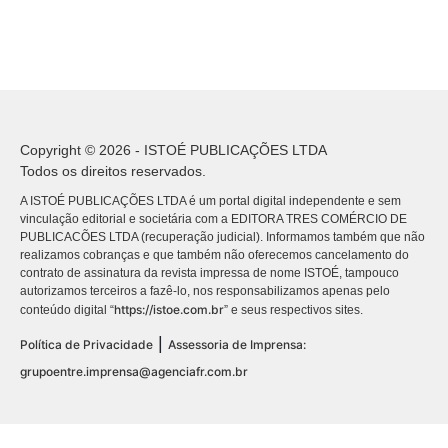
Copyright © 2026 - ISTOÉ PUBLICAÇÕES LTDA
Todos os direitos reservados.
A ISTOÉ PUBLICAÇÕES LTDA é um portal digital independente e sem
vinculação editorial e societária com a EDITORA TRES COMÉRCIO DE
PUBLICACÕES LTDA (recuperação judicial). Informamos também que não
realizamos cobranças e que também não oferecemos cancelamento do
contrato de assinatura da revista impressa de nome ISTOÉ, tampouco
autorizamos terceiros a fazê-lo, nos responsabilizamos apenas pelo
https://istoe.com.br
conteúdo digital “
” e seus respectivos sites.
|
Política de Privacidade
Assessoria de Imprensa:
grupoentre.imprensa@agenciafr.com.br