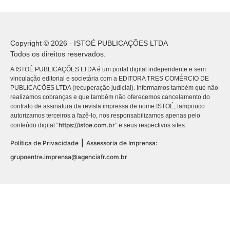
Copyright © 2026 - ISTOÉ PUBLICAÇÕES LTDA
Todos os direitos reservados.
A ISTOÉ PUBLICAÇÕES LTDA é um portal digital independente e sem
vinculação editorial e societária com a EDITORA TRES COMÉRCIO DE
PUBLICACÕES LTDA (recuperação judicial). Informamos também que não
realizamos cobranças e que também não oferecemos cancelamento do
contrato de assinatura da revista impressa de nome ISTOÉ, tampouco
autorizamos terceiros a fazê-lo, nos responsabilizamos apenas pelo
https://istoe.com.br
conteúdo digital “
” e seus respectivos sites.
|
Política de Privacidade
Assessoria de Imprensa:
grupoentre.imprensa@agenciafr.com.br