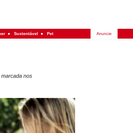
her
Sustentável
Pet
Anuncie
a marcada nos