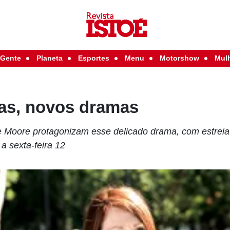
Gente
Planeta
Esportes
Menu
Motorshow
Mul
ias, novos dramas
e Moore protagonizam esse delicado drama, com estrei
 a sexta-feira 12