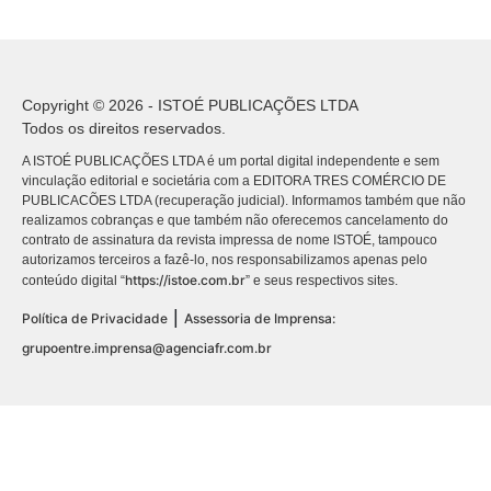
Copyright © 2026 - ISTOÉ PUBLICAÇÕES LTDA
Todos os direitos reservados.
A ISTOÉ PUBLICAÇÕES LTDA é um portal digital independente e sem
vinculação editorial e societária com a EDITORA TRES COMÉRCIO DE
PUBLICACÕES LTDA (recuperação judicial). Informamos também que não
realizamos cobranças e que também não oferecemos cancelamento do
contrato de assinatura da revista impressa de nome ISTOÉ, tampouco
autorizamos terceiros a fazê-lo, nos responsabilizamos apenas pelo
https://istoe.com.br
conteúdo digital “
” e seus respectivos sites.
|
Política de Privacidade
Assessoria de Imprensa:
grupoentre.imprensa@agenciafr.com.br