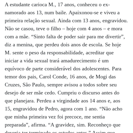
A estudante carioca M., 17 anos, conheceu o ex-
namorado aos 13, num baile. Apaixonou-se e viveu a
primeira relação sexual. Ainda com 13 anos, engravidou.
Não se casou, teve o filho – hoje com 4 anos – e mora
com a mãe. “Sinto falta de poder sair para me divertir”,
diz a menina, que perdeu dois anos de escola. Se hoje
M. sente o peso da responsabilidade, acreditar que
iniciar a vida sexual trará amadurecimento é um
equívoco de parte considerável dos adolescentes. Para
temor dos pais, Carol Conde, 16 anos, de Mogi das
Cruzes, São Paulo, sempre avisou a todos sobre seu
desejo de ser mãe cedo. Cumpriu o discurso antes do
que planejara. Perdeu a virgindade aos 14 anos e, aos
15, engravidou de Pedro, agora com 1 ano. “Não acho
que minha primeira vez foi precoce, me sentia
preparada”, afirma. “A gravidez, sim. Reconheço que
deveria ter terminado os estudos antes.” Assim que