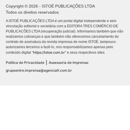
Copyright © 2026 - ISTOÉ PUBLICAÇÕES LTDA
Todos os direitos reservados.
A ISTOÉ PUBLICAÇÕES LTDA é um portal digital independente e sem
vinculação editorial e societária com a EDITORA TRES COMÉRCIO DE
PUBLICACÕES LTDA (recuperação judicial). Informamos também que não
realizamos cobranças e que também não oferecemos cancelamento do
contrato de assinatura da revista impressa de nome ISTOÉ, tampouco
autorizamos terceiros a fazê-lo, nos responsabilizamos apenas pelo
https://istoe.com.br
conteúdo digital “
” e seus respectivos sites.
|
Política de Privacidade
Assessoria de Imprensa:
grupoentre.imprensa@agenciafr.com.br