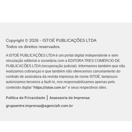
Copyright © 2026 - ISTOÉ PUBLICAÇÕES LTDA
Todos os direitos reservados.
A ISTOÉ PUBLICAÇÕES LTDA é um portal digital independente e sem
vinculação editorial e societária com a EDITORA TRES COMÉRCIO DE
PUBLICACÕES LTDA (recuperação judicial). Informamos também que não
realizamos cobranças e que também não oferecemos cancelamento do
contrato de assinatura da revista impressa de nome ISTOÉ, tampouco
autorizamos terceiros a fazê-lo, nos responsabilizamos apenas pelo
https://istoe.com.br
conteúdo digital “
” e seus respectivos sites.
|
Política de Privacidade
Assessoria de Imprensa:
grupoentre.imprensa@agenciafr.com.br