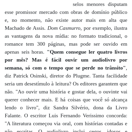
selos menores disputam
esse promissor mercado com obras de domínio público
e, no momento, não existe autor mais em alta que
Machado de Assis.
Dom Casmurro
, por exemplo, ilustra
as vantagens da nova mídia: no formato tradicional, o
romance tem 300 páginas, mas pode ser ouvido em
apenas seis horas.
"Quem consegue ler quatro livros
por mês? Mas é fácil ouvir um audiolivro por
semana, só com o tempo que se perde no trânsito"
,
diz Patrick Osinski, diretor do Plugme. Tanta facilidade
seria um desestímulo à leitura? Os editores garantem que
não. "Ao ouvir uma história e gostar dela, o ouvinte vai
querer conhecer mais. E há coisas que você só alcança
lendo o livro", diz Sandra Silvério, dona da Livro
Falante. O escritor Luis Fernando Verissimo concorda:
"A literatura começou via oral, com histórias contadas e
não escritas. O audiolivro inclui cegos, idosos e