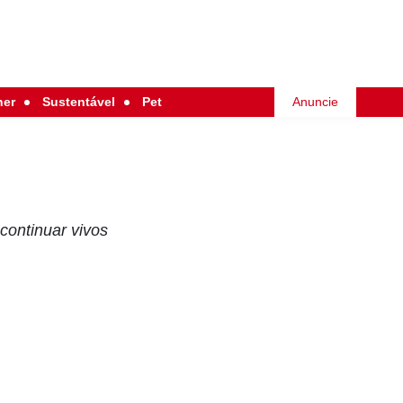
her
Sustentável
Pet
Anuncie
continuar vivos