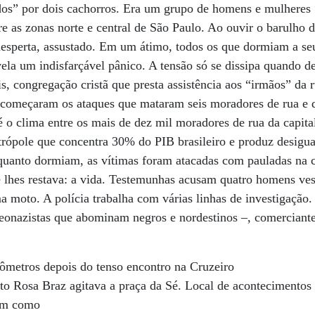
ados” por dois cachorros. Era um grupo de homens e mulheres
re as zonas norte e central de São Paulo. Ao ouvir o barulho 
esperta, assustado. Em um átimo, todos os que dormiam a se
ela um indisfarçável pânico. A tensão só se dissipa quando d
is, congregação cristã que presta assistência aos “irmãos” da
o começaram os ataques que mataram seis moradores de rua e 
 é o clima entre os mais de dez mil moradores de rua da capit
trópole que concentra 30% do PIB brasileiro e produz desig
quanto dormiam, as vítimas foram atacadas com pauladas na c
 lhes restava: a vida. Testemunhas acusam quatro homens ves
 moto. A polícia trabalha com várias linhas de investigação. 
neonazistas que abominam negros e nordestinos –, comerciant
lômetros depois do tenso encontro na Cruzeiro
ito Rosa Braz agitava a praça da Sé. Local de acontecimentos
ém como