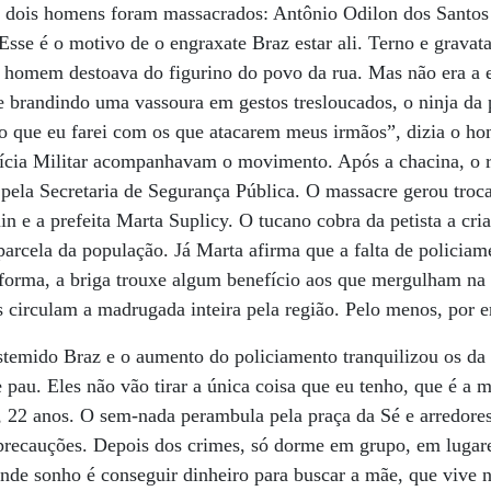
, dois homens foram massacrados: Antônio Odilon dos Santos 
 Esse é o motivo de o engraxate Braz estar ali. Terno e gravata
o homem destoava do figurino do povo da rua. Mas não era a
 e brandindo uma vassoura em gestos tresloucados, o ninja da 
so que eu farei com os que atacarem meus irmãos”, dizia o h
olícia Militar acompanhavam o movimento. Após a chacina, o r
ela Secretaria de Segurança Pública. O massacre gerou troca
 e a prefeita Marta Suplicy. O tucano cobra da petista a cria
 parcela da população. Já Marta afirma que a falta de policiam
forma, a briga trouxe algum benefício aos que mergulham na 
s circulam a madrugada inteira pela região. Pelo menos, por 
temido Braz e o aumento do policiamento tranquilizou os da
 pau. Eles não vão tirar a única coisa que eu tenho, que é a 
, 22 anos. O sem-nada perambula pela praça da Sé e arredore
 precauções. Depois dos crimes, só dorme em grupo, em lugar
de sonho é conseguir dinheiro para buscar a mãe, que vive 