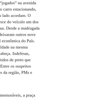
 “jogados” na avenida
do carro estacionando,
u lado acordam. O
esce do veículo um dos
 rua. Desde a madrugada
deixaram outros nove
al econômica do País.
ualdade na mesma
abeça. Indefesas,
tidos de preto que
Entre os suspeitos
es da região, PMs e
 memoráveis, a praça