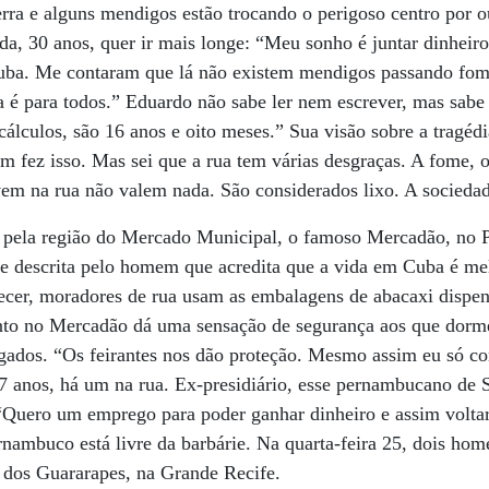
erra e alguns mendigos estão trocando o perigoso centro por o
, 30 anos, quer ir mais longe: “Meu sonho é juntar dinheir
Cuba. Me contaram que lá não existem mendigos passando fo
 é para todos.” Eduardo não sabe ler nem escrever, mas sabe 
cálculos, são 16 anos e oito meses.” Sua visão sobre a tragéd
m fez isso. Mas sei que a rua tem várias desgraças. A fome, o
m na rua não valem nada. São considerados lixo. A sociedade
pela região do Mercado Municipal, o famoso Mercadão, no 
e descrita pelo homem que acredita que a vida em Cuba é mel
ecer, moradores de rua usam as embalagens de abacaxi dispens
to no Mercadão dá uma sensação de segurança aos que dorme
gados. “Os feirantes nos dão proteção. Mesmo assim eu só c
37 anos, há um na rua. Ex-presidiário, esse pernambucano de
“Quero um emprego para poder ganhar dinheiro e assim voltar 
ambuco está livre da barbárie. Na quarta-feira 25, dois hom
 dos Guararapes, na Grande Recife.