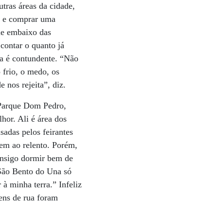
utras áreas da cidade,
o e comprar uma
me embaixo das
contar o quanto já
ia é contundente. “Não
 frio, o medo, os
 nos rejeita”, diz.
Parque Dom Pedro,
hor. Ali é área dos
adas pelos feirantes
m ao relento. Porém,
onsigo dormir bem de
 São Bento do Una só
à minha terra.” Infeliz
ens de rua foram