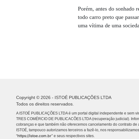
Porém, antes do sonhado re
todo carro preto que passar
uma vítima de uma sociedad
Copyright © 2026 - ISTOÉ PUBLICAÇÕES LTDA
Todos os direitos reservados.
A ISTOÉ PUBLICAÇÕES LTDA é um portal digital independente e sem vin
TRES COMÉRCIO DE PUBLICACÕES LTDA (recuperação judicial). Info
cobranças e que também não oferecemos cancelamento do contrato de a
ISTOÉ, tampouco autorizamos terceiros a fazê-lo, nos responsabilizamos
https://istoe.com.br
“
” e seus respectivos sites.