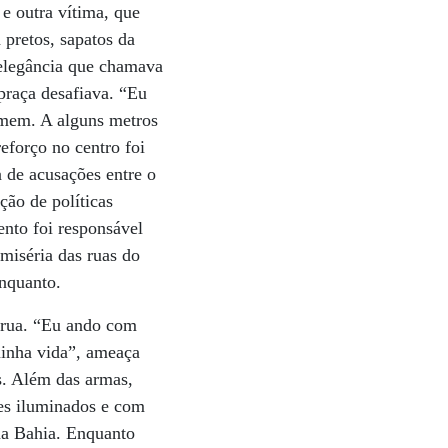
e outra vítima, que
 pretos, sapatos da
 elegância que chamava
praça desafiava. “Eu
omem. A alguns metros
eforço no centro foi
 de acusações entre o
ção de políticas
ento foi responsável
miséria das ruas do
enquanto.
 rua. “Eu ando com
minha vida”, ameaça
s. Além das armas,
es iluminados e com
na Bahia. Enquanto