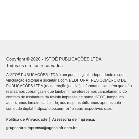
Copyright © 2026 - ISTOÉ PUBLICAÇÕES LTDA
Todos os direitos reservados.
A ISTOÉ PUBLICAÇÕES LTDA é um portal digital independente e sem
vinculação editorial e societária com a EDITORA TRES COMÉRCIO DE
PUBLICACÕES LTDA (recuperação judicial). Informamos também que não
realizamos cobranças e que também não oferecemos cancelamento do
contrato de assinatura da revista impressa de nome ISTOÉ, tampouco
autorizamos terceiros a fazê-lo, nos responsabilizamos apenas pelo
https://istoe.com.br
conteúdo digital “
” e seus respectivos sites.
|
Política de Privacidade
Assessoria de Imprensa:
grupoentre.imprensa@agenciafr.com.br