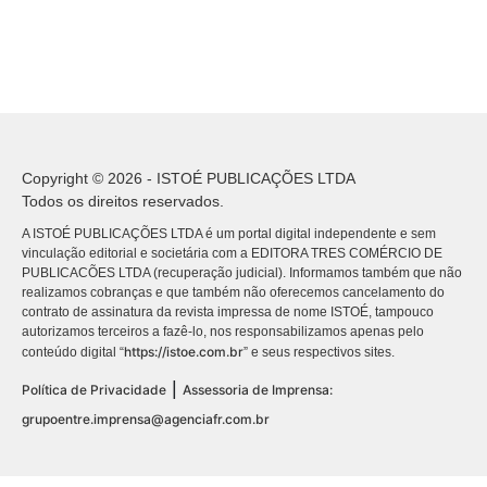
Copyright © 2026 - ISTOÉ PUBLICAÇÕES LTDA
Todos os direitos reservados.
A ISTOÉ PUBLICAÇÕES LTDA é um portal digital independente e sem
vinculação editorial e societária com a EDITORA TRES COMÉRCIO DE
PUBLICACÕES LTDA (recuperação judicial). Informamos também que não
realizamos cobranças e que também não oferecemos cancelamento do
contrato de assinatura da revista impressa de nome ISTOÉ, tampouco
autorizamos terceiros a fazê-lo, nos responsabilizamos apenas pelo
https://istoe.com.br
conteúdo digital “
” e seus respectivos sites.
|
Política de Privacidade
Assessoria de Imprensa:
grupoentre.imprensa@agenciafr.com.br