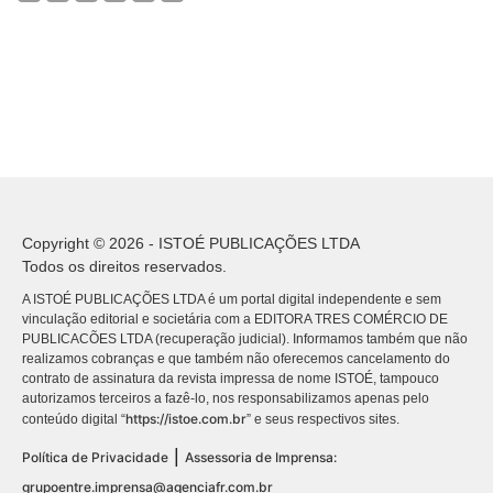
Copyright © 2026 - ISTOÉ PUBLICAÇÕES LTDA
Todos os direitos reservados.
A ISTOÉ PUBLICAÇÕES LTDA é um portal digital independente e sem
vinculação editorial e societária com a EDITORA TRES COMÉRCIO DE
PUBLICACÕES LTDA (recuperação judicial). Informamos também que não
realizamos cobranças e que também não oferecemos cancelamento do
contrato de assinatura da revista impressa de nome ISTOÉ, tampouco
autorizamos terceiros a fazê-lo, nos responsabilizamos apenas pelo
https://istoe.com.br
conteúdo digital “
” e seus respectivos sites.
|
Política de Privacidade
Assessoria de Imprensa:
grupoentre.imprensa@agenciafr.com.br