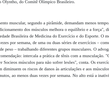
ão Olyntho, do Comitê Olímpico Brasileiro.
cimento muscular, segundo a pirâmide, demandam menos temp
icionamento dos músculos melhora o equilíbrio e a força", d
edade Brasileira de Medicina do Exercício e do Esporte. O 
vezes por semana, de uma ou duas séries de exercícios – como
de peso – trabalhando diferentes grupos musculares. O advo
ecomendação: intercala a prática de tênis com a musculação. "
er Socieos músculos para não sofrer lesões", conta. Os exercíc
diminuem os riscos de danos às articulações e aos músculos
utos, ao menos duas vezes por semana. No alto está a inativ