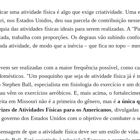
ticar uma atividade física é algo que exige criatividade. Uma 
i, nos Estados Unidos, deu sua parcela de contribuição nesse
uia das atividades físicas ideais para serem realizadas. A "
izada, trabalha com proporções. Os degraus vão subindo conf
da atividade, de modo que a inércia – que fica no topo – m
evem ser realizadas com a maior frequência possível, como ca
s domésticos. "Um pouquinho que seja de atividade física já é 
Stephen Ball, especialista em fisiologia do exercício e um d
u vêm os exercícios aeróbicos. E, mais acima, o fortalecime
eita em Missouri não é a primeira do gênero, mas é
a única 
izes de Atividades Físicas para os Americanos
, divulgadas
governo dos Estados Unidos com o objetivo de combater o s
mensagem de que a atividade física deve ser um estilo de vid