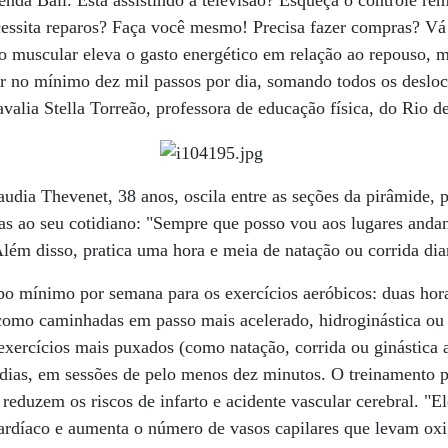
nda Ball. Está assistindo à televisão? Esqueça o controle rem
essita reparos? Faça você mesmo! Precisa fazer compras? Vá 
o muscular eleva o gasto energético em relação ao repouso, 
 no mínimo dez mil passos por dia, somando todos os deslo
 avalia Stella Torreão, professora de educação física, do Rio d
laudia Thevenet, 38 anos, oscila entre as seções da pirâmide,
as ao seu cotidiano: "Sempre que posso vou aos lugares anda
lém disso, pratica uma hora e meia de natação ou corrida dia
o mínimo por semana para os exercícios aeróbicos: duas hora
como caminhadas em passo mais acelerado, hidroginástica ou 
xercícios mais puxados (como natação, corrida ou ginástica 
 dias, em sessões de pelo menos dez minutos. O treinamento 
 reduzem os riscos de infarto e acidente vascular cerebral. "
rdíaco e aumenta o número de vasos capilares que levam oxig