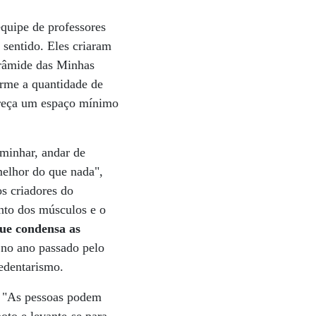
equipe de professores
 sentido. Eles criaram
Pirâmide das Minhas
orme a quantidade de
ereça um espaço mínimo
minhar, andar de
melhor do que nada",
os criadores do
nto dos músculos e o
que condensa as
 no ano passado pelo
edentarismo.
a. "As pessoas podem