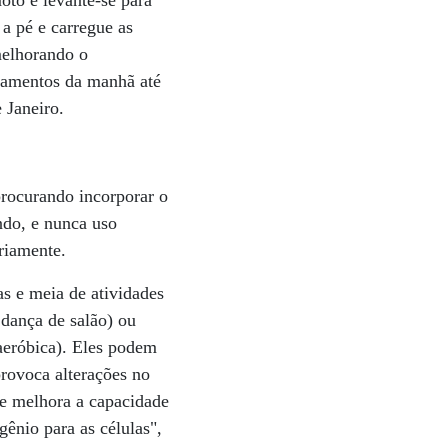
oto e levante-se para
a pé e carregue as
melhorando o
camentos da manhã até
e Janeiro.
 procurando incorporar o
ndo, e nunca uso
riamente.
s e meia de atividades
dança de salão) ou
aeróbica). Eles podem
provoca alterações no
Ele melhora a capacidade
ênio para as células",