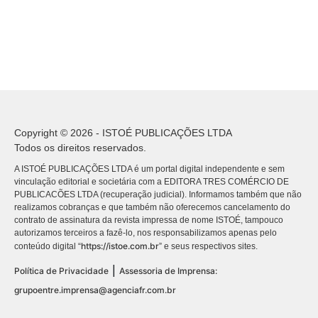
Copyright © 2026 - ISTOÉ PUBLICAÇÕES LTDA
Todos os direitos reservados.
A ISTOÉ PUBLICAÇÕES LTDA é um portal digital independente e sem
vinculação editorial e societária com a EDITORA TRES COMÉRCIO DE
PUBLICACÕES LTDA (recuperação judicial). Informamos também que não
realizamos cobranças e que também não oferecemos cancelamento do
contrato de assinatura da revista impressa de nome ISTOÉ, tampouco
autorizamos terceiros a fazê-lo, nos responsabilizamos apenas pelo
https://istoe.com.br
conteúdo digital “
” e seus respectivos sites.
|
Política de Privacidade
Assessoria de Imprensa:
grupoentre.imprensa@agenciafr.com.br