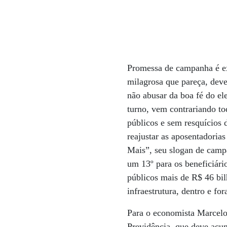
Promessa de campanha é ex
milagrosa que pareça, deve 
não abusar da boa fé do el
turno, vem contrariando tod
públicos e sem resquícios 
reajustar as aposentadoria
Mais”, seu slogan de campa
um 13º para os beneficiári
públicos mais de R$ 46 bi
infraestrutura, dentro e f
Para o economista Marcelo
Previdência, que deve acum