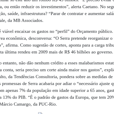
, ou então reduzir os investimentos”, alerta Caetano. No se
ão, saúde, infraestrutura? “Parar de contratar e aumentar salá
 Vale, da MB Associados.
é viável encaixar os gastos no “perfil” do Orçamento público.
área econômica, desconversa: “O Serra pretende reorganizar o
o”, afirma. Como sugestão de cortes, aponta para a carga tribu
esta última rendeu em 2009 mais de R$ 46 bilhões ao governo.
o entanto, não dão nenhum crédito a esses malabarismos estatí
a conta, seria preciso um corte ainda maior nos gastos”, expl
lto, da Tendências Consultoria, pondera sobre as medidas d
 promessas de Serra acabaria por adiar o “necessário ajuste q
 com apenas 7% da população em idade superior a 65 anos, gas
e a 13% do PIB. “É o padrão de gastos da Europa, que tem 20
é Márcio Camargo, da PUC-Rio.