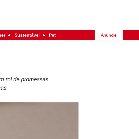
her
Sustentável
Pet
Anuncie
um rol de promessas
cas