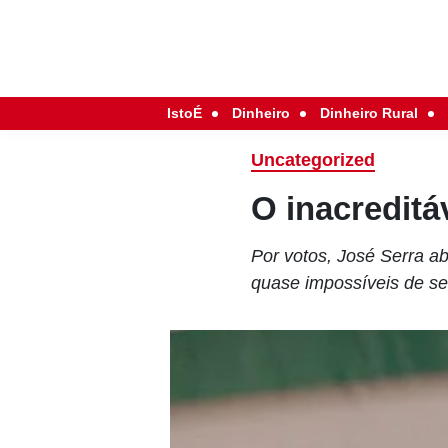
IstoÉ
Dinheiro
Dinheiro Rural
Uncategorized
O inacredit
Por votos, José Serra a
quase impossíveis de se