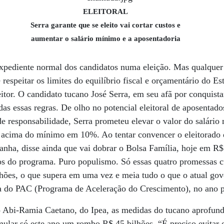
ELEITORAL
Serra garante que se eleito vai cortar custos e
aumentar o salário mínimo e a aposentadoria
pediente normal dos candidatos numa eleição. Mas qualquer 
respeitar os limites do equilíbrio fiscal e orçamentário do Es
eitor. O candidato tucano José Serra, em seu afã por conquist
as essas regras. De olho no potencial eleitoral de aposentado
de responsabilidade, Serra prometeu elevar o valor do salári
s acima do mínimo em 10%. Ao tentar convencer o eleitorado 
nha, disse ainda que vai dobrar o Bolsa Família, hoje em R$ 
os do programa. Puro populismo. Só essas quatro promessas c
lhões, o que supera em uma vez e meia tudo o que o atual go
ora do PAC (Programa de Aceleração do Crescimento), no ano 
 Abi-Ramia Caetano, do Ipea, as medidas do tucano aprofunda
ular só este ano um rombo R$ 45 bilhões. “É preciso evitar 