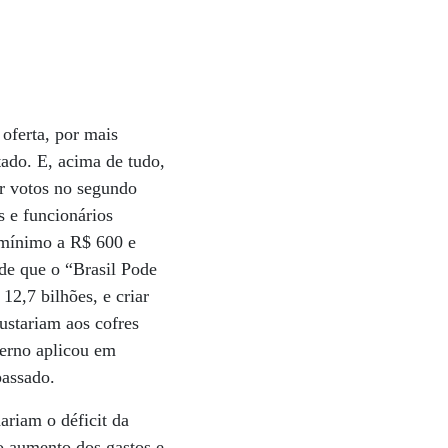
oferta, por mais
tado. E, acima de tudo,
ar votos no segundo
s e funcionários
o mínimo a R$ 600 e
de que o “Brasil Pode
12,7 bilhões, e criar
ustariam aos cofres
verno aplicou em
passado.
riam o déficit da
o aumento dos gastos e