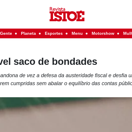
Gente
Planeta
Esportes
Menu
Motorshow
Mul
ável saco de bondades
bandona de vez a defesa da austeridade fiscal e desfia 
rem cumpridas sem abalar o equilíbrio das contas públi