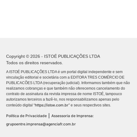
Copyright © 2026 - ISTOÉ PUBLICAÇÕES LTDA
Todos os direitos reservados.
A ISTOÉ PUBLICAÇÕES LTDA é um portal digital independente e sem
vinculação editorial e societária com a EDITORA TRES COMÉRCIO DE
PUBLICACÕES LTDA (recuperação judicial). Informamos também que não
realizamos cobranças e que também não oferecemos cancelamento do
contrato de assinatura da revista impressa de nome ISTOÉ, tampouco
autorizamos terceiros a fazê-lo, nos responsabilizamos apenas pelo
https://istoe.com.br
conteúdo digital “
” e seus respectivos sites.
|
Política de Privacidade
Assessoria de Imprensa:
grupoentre.imprensa@agenciafr.com.br