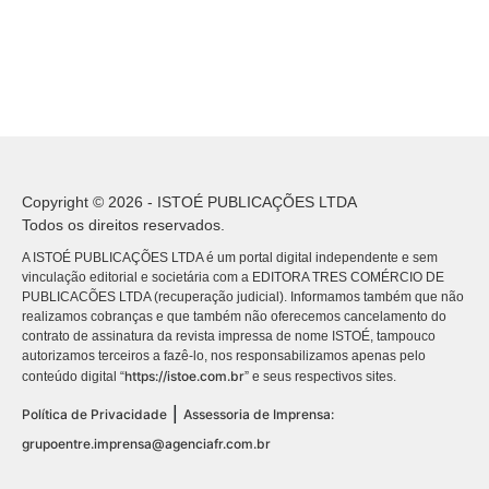
Copyright © 2026 - ISTOÉ PUBLICAÇÕES LTDA
Todos os direitos reservados.
A ISTOÉ PUBLICAÇÕES LTDA é um portal digital independente e sem
vinculação editorial e societária com a EDITORA TRES COMÉRCIO DE
PUBLICACÕES LTDA (recuperação judicial). Informamos também que não
realizamos cobranças e que também não oferecemos cancelamento do
contrato de assinatura da revista impressa de nome ISTOÉ, tampouco
autorizamos terceiros a fazê-lo, nos responsabilizamos apenas pelo
https://istoe.com.br
conteúdo digital “
” e seus respectivos sites.
|
Política de Privacidade
Assessoria de Imprensa:
grupoentre.imprensa@agenciafr.com.br