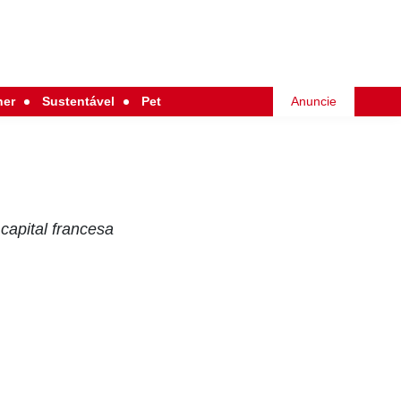
her
Sustentável
Pet
Anuncie
capital francesa