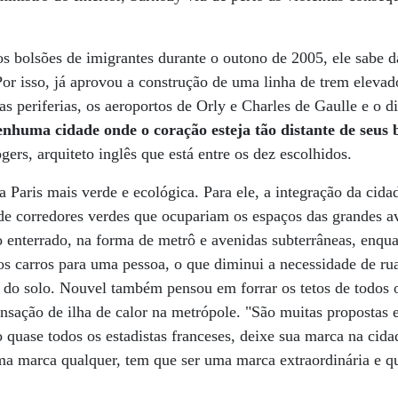
s bolsões de imigrantes durante o outono de 2005, ele sabe d
or isso, já aprovou a construção de uma linha de trem eleva
s periferias, os aeroportos de Orly e Charles de Gaulle e o di
huma cidade onde o coração esteja tão distante de seus 
gers, arquiteto inglês que está entre os dez escolhidos.
aris mais verde e ecológica. Para ele, a integração da cida
de corredores verdes que ocupariam os espaços das grandes a
o enterrado, na forma de metrô e avenidas subterrâneas, enqua
s carros para uma pessoa, o que diminui a necessidade de rua
 do solo. Nouvel também pensou em forrar os tetos de todos 
nsação de ilha de calor na metrópole. "São muitas propostas e
 quase todos os estadistas franceses, deixe sua marca na cidad
a marca qualquer, tem que ser uma marca extraordinária e q