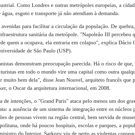
strial. Como Londres e outras metrópoles europeias, a cidad
de água, esgoto e transporte já não atendiam à demanda.
 avenidas para facilitar a circulação da população. De quebra
nfraestrutura sanitária da metrópole. "Napoleão III percebeu q
 de quem a ocupava, ela entraria em colapso", explica Dácio O
Universidade de São Paulo (USP).
anistas demonstram preocupação parecida. Há o risco de que
i turistas em todo o mundo vire uma capital como outra qualqu
r muito bem dela", disse Jean Nouvel, arquiteto francês que p
er, o Oscar da arquitetura internacional, em 2008.
a de intenções, o "Grand Paris" ataca pelo menos um dos gra
ta: a ausência de um sistema de integração entre os núcleos p
es de pessoas vivem na região central, bem servida de museu
politana, onde há poucos hospitais, escolas e parques, a popu
inistro do Interior, Sarkozy viu de perto as violentas conseq