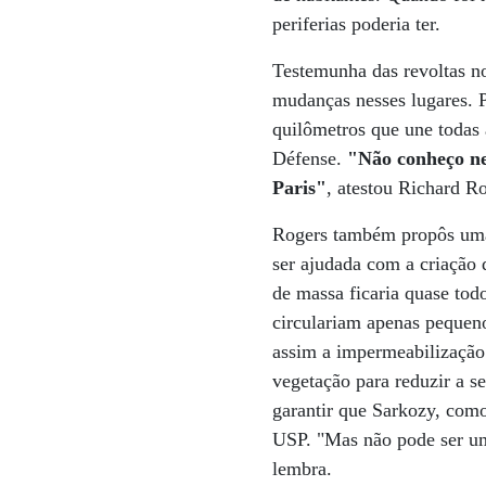
periferias poderia ter.
Testemunha das revoltas no
mudanças nesses lugares. P
quilômetros que une todas a
Défense.
"Não conheço nen
Paris"
, atestou Richard Ro
Rogers também propôs uma P
ser ajudada com a criação 
de massa ficaria quase tod
circulariam apenas pequeno
assim a impermeabilização
vegetação para reduzir a se
garantir que Sarkozy, como
USP. "Mas não pode ser um
lembra.