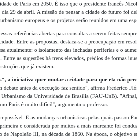
idade de Paris em 2050. É isso que o presidente francês Nic
o dia 29 de abril. A missão de pensar a cidade do futuro foi 
 e urbanismo europeus e os projetos serão reunidos em uma esp
essas referências abertas para consultas a serem feitas sempr
idade. Entre as propostas, destaca-se a preocupação em resol
esa atualmente: o isolamento das inchadas periferias e o aume
. Entre as sugestões há trens elevados, prédios de formas inus
struções que já existem.
", a iniciativa quer mudar a cidade para que ela não perc
 debate antes da execução faz sentido", afirma Frederico Fló
e Urbanismo da Universidade de Brasília (FAU-UnB). "Afinal
o Paris é muito difícil", argumenta o professor.
 impossível. E as mudanças urbanísticas pelas quais passou Par
 primeira e considerada por muitos a mais marcante foi condu
de Napoleão III, na década de 1860. Na época, o objetivo er