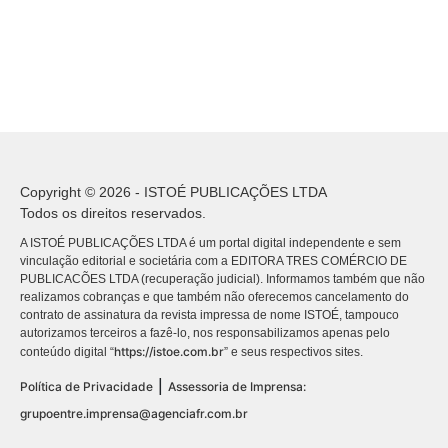
Copyright © 2026 - ISTOÉ PUBLICAÇÕES LTDA
Todos os direitos reservados.
A ISTOÉ PUBLICAÇÕES LTDA é um portal digital independente e sem
vinculação editorial e societária com a EDITORA TRES COMÉRCIO DE
PUBLICACÕES LTDA (recuperação judicial). Informamos também que não
realizamos cobranças e que também não oferecemos cancelamento do
contrato de assinatura da revista impressa de nome ISTOÉ, tampouco
autorizamos terceiros a fazê-lo, nos responsabilizamos apenas pelo
https://istoe.com.br
conteúdo digital “
” e seus respectivos sites.
|
Política de Privacidade
Assessoria de Imprensa:
grupoentre.imprensa@agenciafr.com.br