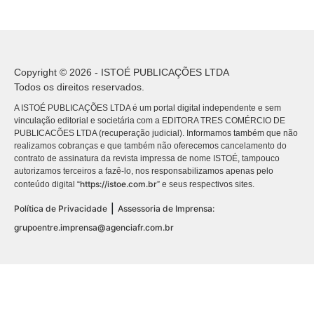
Copyright © 2026 - ISTOÉ PUBLICAÇÕES LTDA
Todos os direitos reservados.
A ISTOÉ PUBLICAÇÕES LTDA é um portal digital independente e sem
vinculação editorial e societária com a EDITORA TRES COMÉRCIO DE
PUBLICACÕES LTDA (recuperação judicial). Informamos também que não
realizamos cobranças e que também não oferecemos cancelamento do
contrato de assinatura da revista impressa de nome ISTOÉ, tampouco
autorizamos terceiros a fazê-lo, nos responsabilizamos apenas pelo
https://istoe.com.br
conteúdo digital “
” e seus respectivos sites.
|
Política de Privacidade
Assessoria de Imprensa:
grupoentre.imprensa@agenciafr.com.br