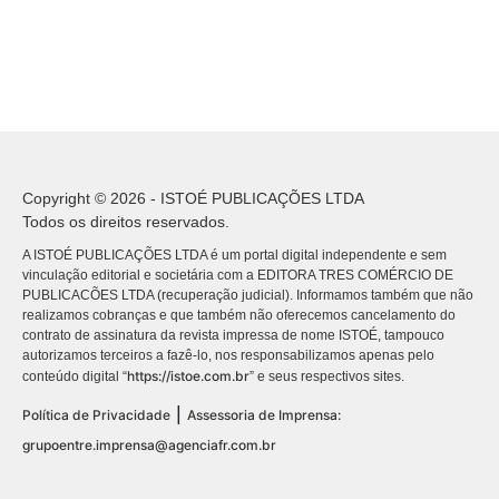
Copyright © 2026 - ISTOÉ PUBLICAÇÕES LTDA
Todos os direitos reservados.
A ISTOÉ PUBLICAÇÕES LTDA é um portal digital independente e sem
vinculação editorial e societária com a EDITORA TRES COMÉRCIO DE
PUBLICACÕES LTDA (recuperação judicial). Informamos também que não
realizamos cobranças e que também não oferecemos cancelamento do
contrato de assinatura da revista impressa de nome ISTOÉ, tampouco
autorizamos terceiros a fazê-lo, nos responsabilizamos apenas pelo
https://istoe.com.br
conteúdo digital “
” e seus respectivos sites.
|
Política de Privacidade
Assessoria de Imprensa:
grupoentre.imprensa@agenciafr.com.br