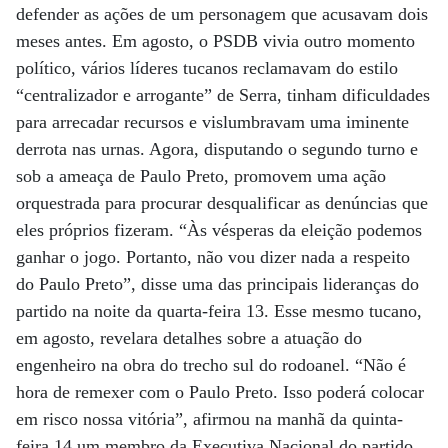
defender as ações de um personagem que acusavam dois
meses antes. Em agosto, o PSDB vivia outro momento
político, vários líderes tucanos reclamavam do estilo
“centralizador e arrogante” de Serra, tinham dificuldades
para arrecadar recursos e vislumbravam uma iminente
derrota nas urnas. Agora, disputando o segundo turno e
sob a ameaça de Paulo Preto, promovem uma ação
orquestrada para procurar desqualificar as denúncias que
eles próprios fizeram. “Às vésperas da eleição podemos
ganhar o jogo. Portanto, não vou dizer nada a respeito
do Paulo Preto”, disse uma das principais lideranças do
partido na noite da quarta-feira 13. Esse mesmo tucano,
em agosto, revelara detalhes sobre a atuação do
engenheiro na obra do trecho sul do rodoanel. “Não é
hora de remexer com o Paulo Preto. Isso poderá colocar
em risco nossa vitória”, afirmou na manhã da quinta-
feira 14 um membro da Executiva Nacional do partido,