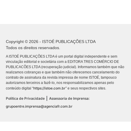
Copyright © 2026 - ISTOÉ PUBLICAÇÕES LTDA
Todos os direitos reservados.
A ISTOÉ PUBLICAÇÕES LTDA é um portal digital independente e sem
vinculação editorial e societária com a EDITORA TRES COMÉRCIO DE
PUBLICACÕES LTDA (recuperação judicial). Informamos também que não
realizamos cobranças e que também não oferecemos cancelamento do
contrato de assinatura da revista impressa de nome ISTOÉ, tampouco
autorizamos terceiros a fazê-lo, nos responsabilizamos apenas pelo
https://istoe.com.br
conteúdo digital “
” e seus respectivos sites.
|
Política de Privacidade
Assessoria de Imprensa:
grupoentre.imprensa@agenciafr.com.br