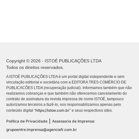
Copyright © 2026 - ISTOÉ PUBLICAÇÕES LTDA
Todos os direitos reservados.
A ISTOÉ PUBLICAÇÕES LTDA é um portal digital independente e sem
vinculação editorial e societária com a EDITORA TRES COMÉRCIO DE
PUBLICACÕES LTDA (recuperação judicial). Informamos também que não
realizamos cobranças e que também não oferecemos cancelamento do
contrato de assinatura da revista impressa de nome ISTOÉ, tampouco
autorizamos terceiros a fazê-lo, nos responsabilizamos apenas pelo
https://istoe.com.br
conteúdo digital “
” e seus respectivos sites.
|
Política de Privacidade
Assessoria de Imprensa:
grupoentre.imprensa@agenciafr.com.br