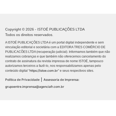
Copyright © 2026 - ISTOÉ PUBLICAÇÕES LTDA
Todos os direitos reservados.
A ISTOÉ PUBLICAÇÕES LTDA é um portal digital independente e sem
vinculação editorial e societária com a EDITORA TRES COMÉRCIO DE
PUBLICACÕES LTDA (recuperação judicial). Informamos também que não
realizamos cobranças e que também não oferecemos cancelamento do
contrato de assinatura da revista impressa de nome ISTOÉ, tampouco
autorizamos terceiros a fazê-lo, nos responsabilizamos apenas pelo
https://istoe.com.br
conteúdo digital “
” e seus respectivos sites.
|
Política de Privacidade
Assessoria de Imprensa:
grupoentre.imprensa@agenciafr.com.br