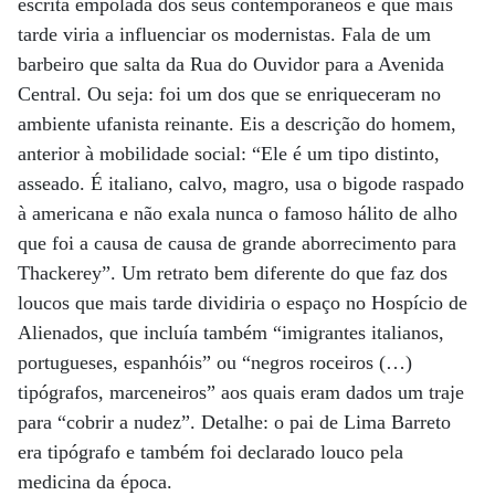
escrita empolada dos seus contemporâneos e que mais
tarde viria a influenciar os modernistas. Fala de um
barbeiro que salta da Rua do Ouvidor para a Avenida
Central. Ou seja: foi um dos que se enriqueceram no
ambiente ufanista reinante. Eis a descrição do homem,
anterior à mobilidade social: “Ele é um tipo distinto,
asseado. É italiano, calvo, magro, usa o bigode raspado
à americana e não exala nunca o famoso hálito de alho
que foi a causa de causa de grande aborrecimento para
Thackerey”. Um retrato bem diferente do que faz dos
loucos que mais tarde dividiria o espaço no Hospício de
Alienados, que incluía também “imigrantes italianos,
portugueses, espanhóis” ou “negros roceiros (…)
tipógrafos, marceneiros” aos quais eram dados um traje
para “cobrir a nudez”. Detalhe: o pai de Lima Barreto
era tipógrafo e também foi declarado louco pela
medicina da época.