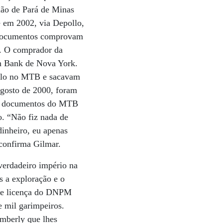
ião de Pará de Minas
 em 2002, via Depollo,
 documentos comprovam
as. O comprador da
n Bank de Nova York.
ollo no MTB e sacavam
agosto de 2000, foram
nos documentos do MTB
. “Não fiz nada de
dinheiro, eu apenas
 confirma Gilmar.
erdadeiro império na
s a exploração e o
eve licença do DNPM
e mil garimpeiros.
imberly que lhes