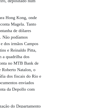
eiro, depositado num
para Hong Kong, onde
 conta Magela. Tanto
ntanha de dólares
o. Não podíamos
r e dos irmãos Campos
ins e Reinaldo Pitta,
m a quadrilha dos
 conta no MTB Bank de
 e Roberto Natalon, o
fia dos fiscais do Rio e
Documentos enviados
onta da Depollo com
ização do Departamento