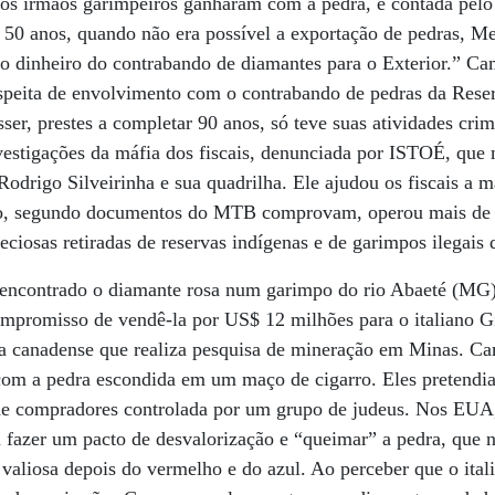
os irmãos garimpeiros ganharam com a pedra, é contada pelo
50 anos, quando não era possível a exportação de pedras, Mes
o o dinheiro do contrabando de diamantes para o Exterior.” C
uspeita de envolvimento com o contrabando de pedras da Reser
r, prestes a completar 90 anos, só teve suas atividades crim
vestigações da máfia dos fiscais, denunciada por ISTOÉ, que 
 Rodrigo Silveirinha e sua quadrilha. Ele ajudou os fiscais a
iro, segundo documentos do MTB comprovam, operou mais d
ciosas retiradas de reservas indígenas e de garimpos ilegais 
 encontrado o diamante rosa num garimpo do rio Abaeté (MG
mpromisso de vendê-la por US$ 12 milhões para o italiano Gi
canadense que realiza pesquisa de mineração em Minas. Cam
om a pedra escondida em um maço de cigarro. Eles pretendi
e compradores controlada por um grupo de judeus. Nos EUA, 
u fazer um pacto de desvalorização e “queimar” a pedra, que 
 valiosa depois do vermelho e do azul. Ao perceber que o ital