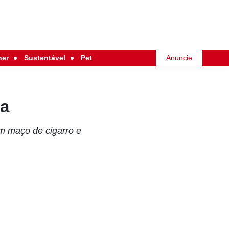
her
Sustentável
Pet
Anuncie
sa
m maço de cigarro e