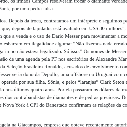
ordo, os irmãos Campos resolveram trocar o diamante verdad
ank, por uma pedra falsa.
os. Depois da troca, contratamos um intérprete e seguimos 
 que, depois de lapidado, está avaliado em US$ 30 milhões”,
m que a venda e o uso de Dario Messer para movimentar a mo
ão esbarram em ilegalidade alguma: “Não fizemos nada errad
 garimpo não estava legalizado. Só isso.” Os nomes de Messe
nsão de uma agenda pela PF nos escritórios de Alexandre Mart
 da Seleção brasileira Ronaldo, acusados de envolvimento co
Messer seria dono da Depollo, uma offshore no Uruguai com
 operada por sua filha, Sônia, e pelos “laranjas” Clark Seton
ão nos últimos quatro anos. Por ela passaram os dólares da má
 dos contrabandistas de diamantes e de pedras preciosas. 
 de Nova York à CPI do Banestado confirmam as relações da c
agela na Giacampos, empresa que obteve recentemente autor