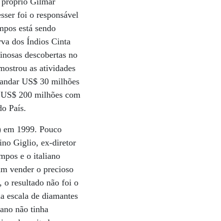
 próprio Gilmar
ser foi o responsável
ampos está sendo
va dos Índios Cinta
inosas descobertas no
mostrou as atividades
 mandar US$ 30 milhões
e US$ 200 milhões com
do País.
) em 1999. Pouco
no Giglio, ex-diretor
pos e o italiano
am vender o precioso
o resultado não foi o
na escala de diamantes
iano não tinha