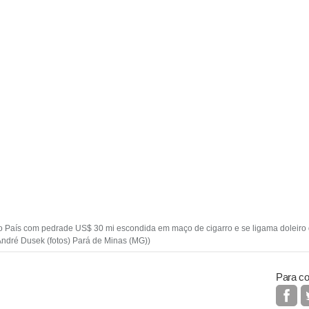
 País com pedrade US$ 30 mi escondida em maço de cigarro e se ligama doleiro 
 André Dusek (fotos) Pará de Minas (MG))
Para co