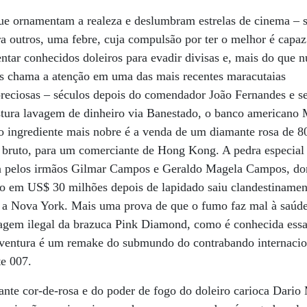
que ornamentam a realeza e deslumbram estrelas de cinema – 
ra outros, uma febre, cuja compulsão por ter o melhor é capaz 
tar conhecidos doleiros para evadir divisas e, mais do que n
is chama a atenção em uma das mais recentes maracutaias
preciosas – séculos depois do comendador João Fernandes e s
stura lavagem de dinheiro via Banestado, o banco americano
o ingrediente mais nobre é a venda de um diamante rosa de 80
bruto, para um comerciante de Hong Kong. A pedra especial
ada pelos irmãos Gilmar Campos e Geraldo Magela Campos, d
o em US$ 30 milhões depois de lapidado saiu clandestinament
a Nova York. Mais uma prova de que o fumo faz mal à saúde,
gem ilegal da brazuca Pink Diamond, como é conhecida essa
aventura é um remake do submundo do contrabando internacio
te 007.
mante cor-de-rosa e do poder de fogo do doleiro carioca Dario