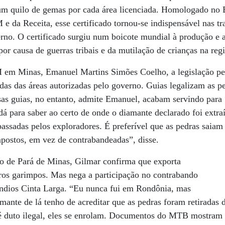
 um quilo de gemas por cada área licenciada. Homologado no
e da Receita, esse certificado tornou-se indispensável nas t
rno. O certificado surgiu num boicote mundial à produção e 
or causa de guerras tribais e da mutilação de crianças na reg
em Minas, Emanuel Martins Simões Coelho, a legislação pe
adas das áreas autorizadas pelo governo. Guias legalizam as pe
sas guias, no entanto, admite Emanuel, acabam servindo para “
dá para saber ao certo de onde o diamante declarado foi extra
passadas pelos exploradores. É preferível que as pedras saiam
postos, em vez de contrabandeadas”, disse.
ro de Pará de Minas, Gilmar confirma que exporta
tros garimpos. Mas nega a participação no contrabando
Índios Cinta Larga. “Eu nunca fui em Rondônia, mas
ante de lá tenho de acreditar que as pedras foram retiradas d
 é duto ilegal, eles se enrolam. Documentos do MTB mostra