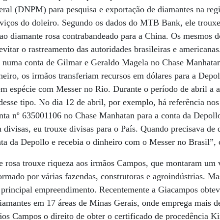
ral (DNPM) para pesquisa e exportação de diamantes na reg
iços do doleiro. Segundo os dados do MTB Bank, ele trouxe
e ao diamante rosa contrabandeado para a China. Os mesmos
 evitar o rastreamento das autoridades brasileiras e american
ro numa conta de Gilmar e Geraldo Magela no Chase Manhata
eiro, os irmãos transferiam recursos em dólares para a Dep
em espécie com Messer no Rio. Durante o período de abril a 
desse tipo. No dia 12 de abril, por exemplo, há referência 
onta nº 635001106 no Chase Manhatan para a conta da Depollo
 divisas, eu trouxe divisas para o País. Quando precisava de 
onta da Depollo e recebia o dinheiro com o Messer no Brasil”,
 rosa trouxe riqueza aos irmãos Campos, que montaram um v
ormado por várias fazendas, construtoras e agroindústrias. Ma
o principal empreendimento. Recentemente a Giacampos obt
 diamantes em 17 áreas de Minas Gerais, onde emprega mais d
ãos Campos o direito de obter o certificado de procedência K