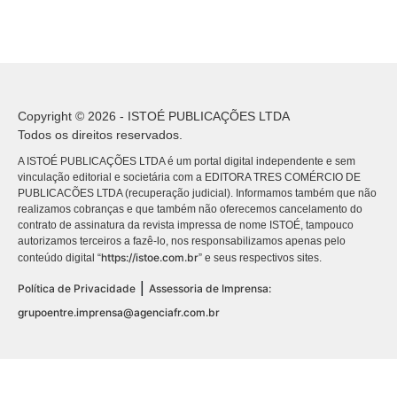
Copyright © 2026 - ISTOÉ PUBLICAÇÕES LTDA
Todos os direitos reservados.
A ISTOÉ PUBLICAÇÕES LTDA é um portal digital independente e sem
vinculação editorial e societária com a EDITORA TRES COMÉRCIO DE
PUBLICACÕES LTDA (recuperação judicial). Informamos também que não
realizamos cobranças e que também não oferecemos cancelamento do
contrato de assinatura da revista impressa de nome ISTOÉ, tampouco
autorizamos terceiros a fazê-lo, nos responsabilizamos apenas pelo
https://istoe.com.br
conteúdo digital “
” e seus respectivos sites.
|
Política de Privacidade
Assessoria de Imprensa:
grupoentre.imprensa@agenciafr.com.br