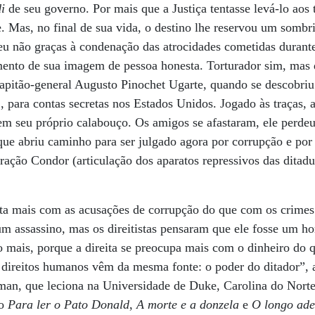
i
de seu governo. Por mais que a Justiça tentasse levá-lo aos 
e. Mas, no final de sua vida, o destino lhe reservou um sombr
eu não graças à condenação das atrocidades cometidas durante
nto de sua imagem de pessoa honesta. Torturador sim, mas 
 capitão-general Augusto Pinochet Ugarte, quando se descobri
, para contas secretas nos Estados Unidos. Jogado às traças, 
em seu próprio calabouço. Os amigos se afastaram, ele perde
que abriu caminho para ser julgado agora por corrupção e por
ação Condor (articulação dos aparatos repressivos das ditadu
orta mais com as acusações de corrupção do que com os crime
um assassino, mas os direitistas pensaram que ele fosse um h
to mais, porque a direita se preocupa mais com o dinheiro do 
s direitos humanos vêm da mesma fonte: o poder do ditador”,
fman, que leciona na Universidade de Duke, Carolina do Norte
o
Para ler o Pato Donald
,
A morte e a donzela
e
O longo ade