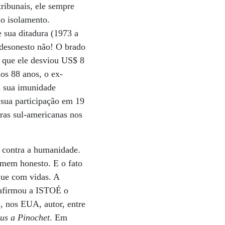
tribunais, ele sempre
io isolamento.
 sua ditadura (1973 a
desonesto não! O brado
u que ele desviou US$ 8
aos 88 anos, o ex-
u sua imunidade
 sua participação em 19
ras sul-americanas nos
s contra a humanidade.
omem honesto. E o fato
que com vidas. A
 afirmou a ISTOÉ o
, nos EUA, autor, entre
us a Pinochet
. Em