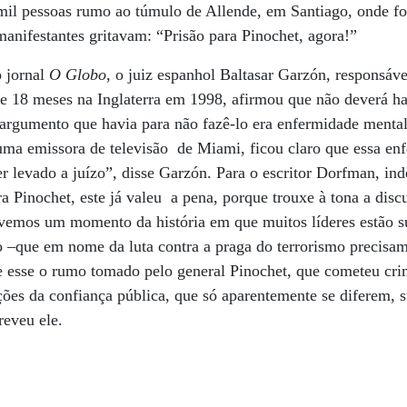
il pessoas rumo ao túmulo de Allende, em Santiago, onde f
manifestantes gritavam: “Prisão para Pinochet, agora!”
 jornal
O Globo
, o juiz espanhol Baltasar Garzón, responsáve
e 18 meses na Inglaterra em 1998, afirmou que não deverá ha
 argumento que havia para não fazê-lo era enfermidade mental
uma emissora de televisão de Miami, ficou claro que essa enf
er levado a juízo”, disse Garzón. Para o escritor Dorfman, i
a Pinochet, este já valeu a pena, porque trouxe à tona a disc
ivemos um momento da história em que muitos líderes estão s
–que em nome da luta contra a praga do terrorismo precisamo
e esse o rumo tomado pelo general Pinochet, que cometeu crim
ções da confiança pública, que só aparentemente se diferem,
reveu ele.