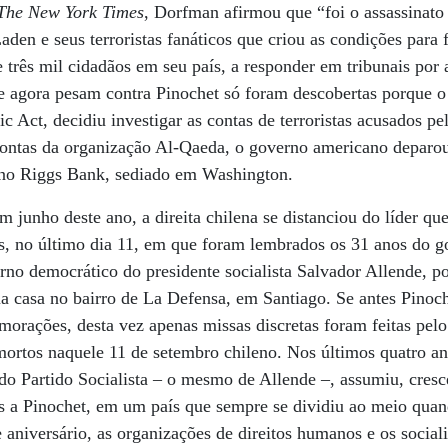
The New York Times
, Dorfman afirmou que “foi o assassinato
den e seus terroristas fanáticos que criou as condições para 
três mil cidadãos em seu país, a responder em tribunais por a
e agora pesam contra Pinochet só foram descobertas porque 
c Act, decidiu investigar as contas de terroristas acusados pe
 contas da organização Al-Qaeda, o governo americano deparo
t no Riggs Bank, sediado em Washington.
m junho deste ano, a direita chilena se distanciou do líder qu
s, no último dia 11, em que foram lembrados os 31 anos do g
erno democrático do presidente socialista Salvador Allende, p
a casa no bairro de La Defensa, em Santiago. Se antes Pinoch
orações, desta vez apenas missas discretas foram feitas pel
rtos naquele 11 de setembro chileno. Nos últimos quatro an
 do Partido Socialista – o mesmo de Allende –, assumiu, cre
 a Pinochet, em um país que sempre se dividiu ao meio quand
e aniversário, as organizações de direitos humanos e os social