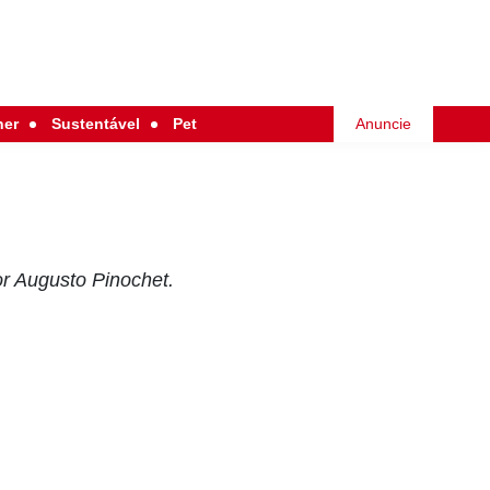
her
Sustentável
Pet
Anuncie
or Augusto Pinochet.