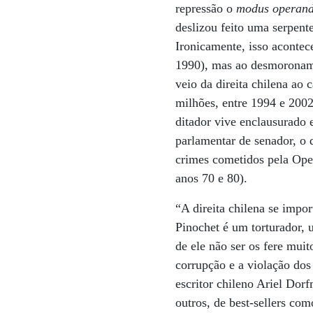
repressão o
modus operand
deslizou feito uma serpent
Ironicamente, isso acontec
1990), mas ao desmoroname
veio da direita chilena ao
milhões, entre 1994 e 2002
ditador vive enclausurado 
parlamentar de senador, o 
crimes cometidos pela Oper
anos 70 e 80).
“A direita chilena se imp
Pinochet é um torturador, 
de ele não ser os fere mui
corrupção e a violação do
escritor chileno Ariel Dor
outros, de best-sellers com