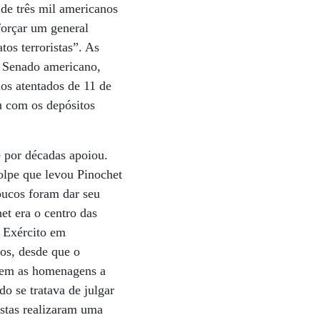
 de três mil americanos
forçar um general
tos terroristas”. As
o Senado americano,
los atentados de 11 de
u com os depósitos
e por décadas apoiou.
olpe que levou Pinochet
oucos foram dar seu
et era o centro das
o Exército em
os, desde que o
scem as homenagens a
o se tratava de julgar
istas realizaram uma