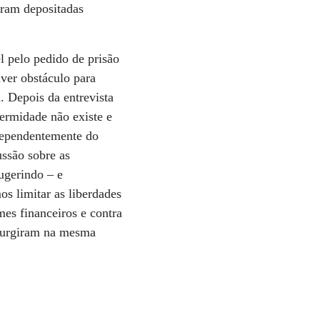
oram depositadas
l pelo pedido de prisão
ver obstáculo para
. Depois da entrevista
ermidade não existe e
ndependentemente do
ussão sobre as
ugerindo – e
s limitar as liberdades
es financeiros e contra
 surgiram na mesma