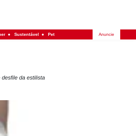
her
Sustentável
Pet
Anuncie
esfile da estilista