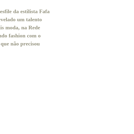
file da estilista Fafa
evelado um talento
is moda, na Rede
undo fashion com o
z que não precisou