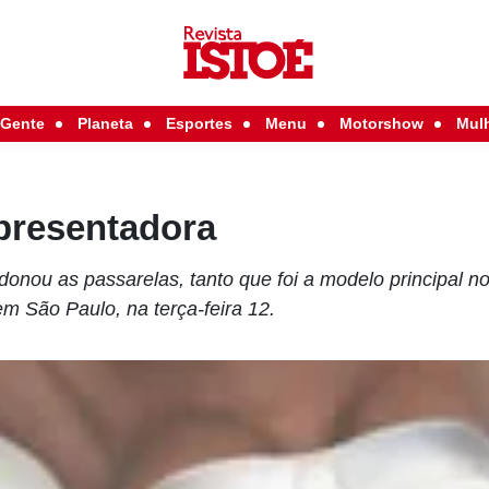
Gente
Planeta
Esportes
Menu
Motorshow
Mul
presentadora
onou as passarelas, tanto que foi a modelo principal no d
 em São Paulo, na terça-feira 12.