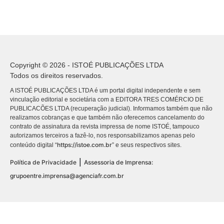
Copyright © 2026 - ISTOÉ PUBLICAÇÕES LTDA
Todos os direitos reservados.
A ISTOÉ PUBLICAÇÕES LTDA é um portal digital independente e sem
vinculação editorial e societária com a EDITORA TRES COMÉRCIO DE
PUBLICACÕES LTDA (recuperação judicial). Informamos também que não
realizamos cobranças e que também não oferecemos cancelamento do
contrato de assinatura da revista impressa de nome ISTOÉ, tampouco
autorizamos terceiros a fazê-lo, nos responsabilizamos apenas pelo
https://istoe.com.br
conteúdo digital “
” e seus respectivos sites.
|
Política de Privacidade
Assessoria de Imprensa:
grupoentre.imprensa@agenciafr.com.br