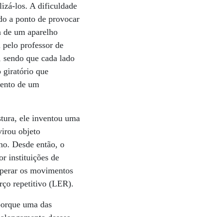
izá-los. A dificuldade
do a ponto de provocar
a de um aparelho
pelo professor de
l, sendo que cada lado
 giratório que
mento de um
stura, ele inventou uma
virou objeto
lho. Desde então, o
r instituições de
uperar os movimentos
rço repetitivo (LER).
porque uma das