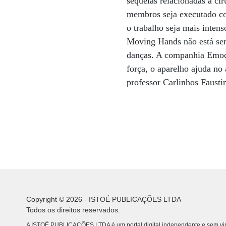
sequelas relacionadas à c
membros seja executado c
o trabalho seja mais inten
Moving Hands não está sen
danças. A companhia Emoçã
força, o aparelho ajuda n
professor Carlinhos Fausti
Copyright © 2026 - ISTOÉ PUBLICAÇÕES LTDA
Todos os direitos reservados.
A ISTOÉ PUBLICAÇÕES LTDA é um portal digital independente e sem vin