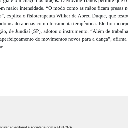
irurgia é o inchaço dos braços. O Moving Hands permite que 
om maior intensidade. “O modo como as mãos ficam presas n
so”, explica o fisioterapeuta Wilker de Abreu Duque, que test
do usado apenas como ferramenta terapêutica. Ele foi incorp
o, de Jundiaí (SP), adotou o instrumento. “Além de trabalha
o aperfeiçoamento de movimentos novos para a dança”, afirma 
ne.
culação editorial e societária com a EDITORA