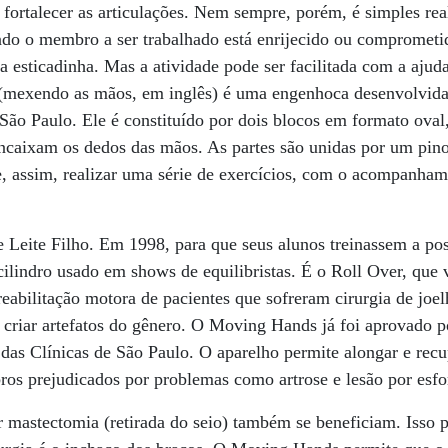
fortalecer as articulações. Nem sempre, porém, é simples real
ndo o membro a ser trabalhado está enrijecido ou comprometi
 esticadinha. Mas a atividade pode ser facilitada com a ajud
mexendo as mãos, em inglês) é uma engenhoca desenvolvida 
e São Paulo. Ele é constituído por dois blocos em formato ova
encaixam os dedos das mãos. As partes são unidas por um pino
e, assim, realizar uma série de exercícios, com o acompanha
e Leite Filho. Em 1998, para que seus alunos treinassem a po
cilindro usado em shows de equilibristas. É o Roll Over, que 
reabilitação motora de pacientes que sofreram cirurgia de joe
 criar artefatos do gênero. O Moving Hands já foi aprovado po
 das Clínicas de São Paulo. O aparelho permite alongar e rec
ros prejudicados por problemas como artrose e lesão por esfo
 mastectomia (retirada do seio) também se beneficiam. Isso 