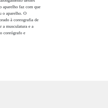
o alongamento desses
o aparelho faz com que
ou o aparelho. O
orado à coreografia de
r a musculatura e a
o coreógrafo e