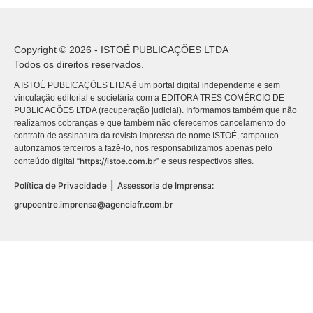
Copyright © 2026 - ISTOÉ PUBLICAÇÕES LTDA
Todos os direitos reservados.
A ISTOÉ PUBLICAÇÕES LTDA é um portal digital independente e sem
vinculação editorial e societária com a EDITORA TRES COMÉRCIO DE
PUBLICACÕES LTDA (recuperação judicial). Informamos também que não
realizamos cobranças e que também não oferecemos cancelamento do
contrato de assinatura da revista impressa de nome ISTOÉ, tampouco
autorizamos terceiros a fazê-lo, nos responsabilizamos apenas pelo
https://istoe.com.br
conteúdo digital “
” e seus respectivos sites.
|
Política de Privacidade
Assessoria de Imprensa:
grupoentre.imprensa@agenciafr.com.br