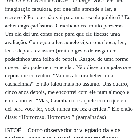
Amado e o Graciliano disse: “Ô Jorge, você tem uma
imaginação fabulosa, por que não aprende a ler, a
escrever? Por que não vai para uma escola pública?” Eu
achei engraçadíssimo. Graciliano era muito perverso.
Um dia dei um conto meu para que ele fizesse uma
avaliação. Começou a ler, aquele cigarro na boca, leu,
leu e depois fez assim (imita o gesto de rasgar em
pedacinhos uma folha de papel). Rasgou de uma forma
que eu não pude nem emendar. Não disse uma palavra e
depois me convidou: “Vamos ali fora beber uma
cachacinha?” E não falou mais no assunto. Uns quatro,
cinco anos depois, me encontrei com ele num almoço e
eu o abordei: “Mas, Graciliano, e aquele conto que eu
dei para você ler, você nunca me fez a crítica.” Ele então
disse: “Horroroso. Horroroso.” (gargalhadas)
ISTOÉ
– Como observador privilegiado da vida