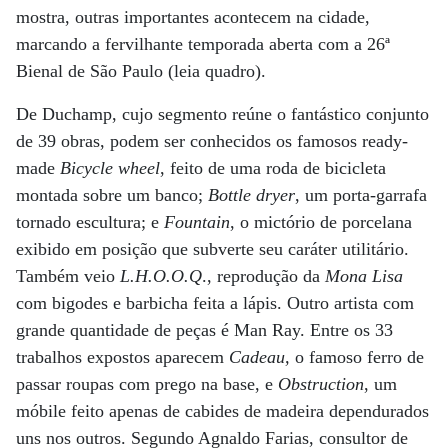
mostra, outras importantes acontecem na cidade,
marcando a fervilhante temporada aberta com a 26ª
Bienal de São Paulo (leia quadro).
De Duchamp, cujo segmento reúne o fantástico conjunto
de 39 obras, podem ser conhecidos os famosos ready-
made
Bicycle wheel
, feito de uma roda de bicicleta
montada sobre um banco;
Bottle dryer
, um porta-garrafa
tornado escultura; e
Fountain
, o mictório de porcelana
exibido em posição que subverte seu caráter utilitário.
Também veio
L.H.O.O.Q
., reprodução da
Mona Lisa
com bigodes e barbicha feita a lápis. Outro artista com
grande quantidade de peças é Man Ray. Entre os 33
trabalhos expostos aparecem
Cadeau,
o famoso ferro de
passar roupas com prego na base, e
Obstruction
, um
móbile feito apenas de cabides de madeira dependurados
uns nos outros. Segundo Agnaldo Farias, consultor de