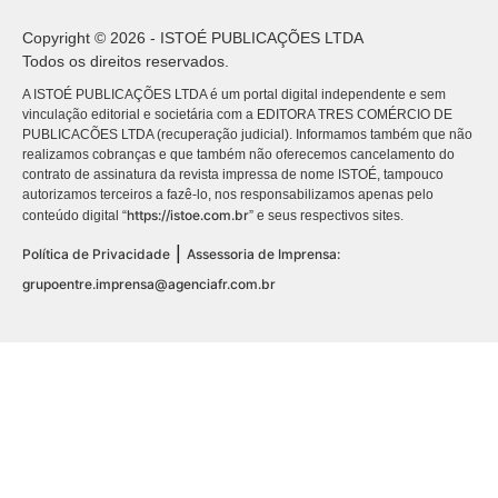
Copyright © 2026 - ISTOÉ PUBLICAÇÕES LTDA
Todos os direitos reservados.
A ISTOÉ PUBLICAÇÕES LTDA é um portal digital independente e sem
vinculação editorial e societária com a EDITORA TRES COMÉRCIO DE
PUBLICACÕES LTDA (recuperação judicial). Informamos também que não
realizamos cobranças e que também não oferecemos cancelamento do
contrato de assinatura da revista impressa de nome ISTOÉ, tampouco
autorizamos terceiros a fazê-lo, nos responsabilizamos apenas pelo
https://istoe.com.br
conteúdo digital “
” e seus respectivos sites.
|
Política de Privacidade
Assessoria de Imprensa:
grupoentre.imprensa@agenciafr.com.br