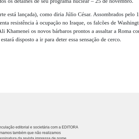
dos os detalhes de seu programa nuclear – 25 de novembro.
orte está lançada), como diria Júlio César. Assombrados pelo 
olenta resistência à ocupação no Iraque, os falcões de Washi
Ali Khamenei os novos bárbaros prontos a assaltar a Roma c
stará disposto a ir para deter essa sensação de cerco.
culação editorial e societária com a EDITORA
rmamos também que não realizamos
ssinatura da revista impressa de nome