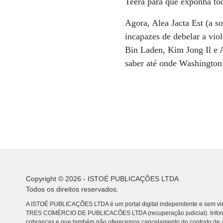
Teerã para que exponha to
Agora, Alea Jacta Est (a s
incapazes de debelar a vi
Bin Laden, Kim Jong Il e 
saber até onde Washington e
Copyright © 2026 - ISTOÉ PUBLICAÇÕES LTDA
Todos os direitos reservados.
A ISTOÉ PUBLICAÇÕES LTDA é um portal digital independente e sem vin
TRES COMÉRCIO DE PUBLICACÕES LTDA (recuperação judicial). Info
cobranças e que também não oferecemos cancelamento do contrato de a