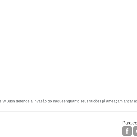
ge W.Bush defende a invasão do Iraqueenquanto seus falcões já ameaçamlançar as g
Para co