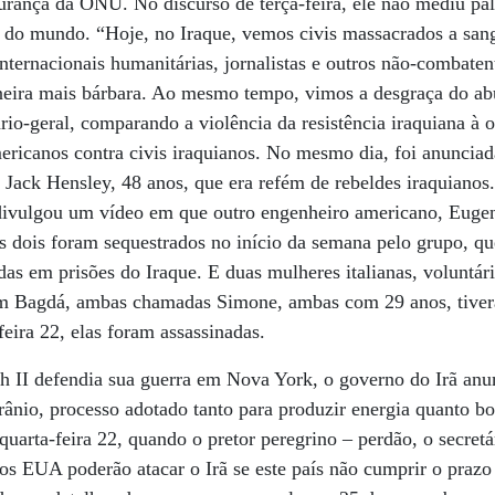
urança da ONU. No discurso de terça-feira, ele não mediu pal
 do mundo. “Hoje, no Iraque, vemos civis massacrados a sang
internacionais humanitárias, jornalistas e outros não-combat
neira mais bárbara. Ao mesmo tempo, vimos a desgraça do abu
tário-geral, comparando a violência da resistência iraquiana à
mericanos contra civis iraquianos. No mesmo dia, foi anuncia
 Jack Hensley, 48 anos, que era refém de rebeldes iraquianos.
, divulgou um vídeo em que outro engenheiro americano, Euge
 dois foram sequestrados no início da semana pelo grupo, que
as em prisões do Iraque. E duas mulheres italianas, volunt
em Bagdá, ambas chamadas Simone, ambas com 29 anos, tiver
eira 22, elas foram assassinadas.
II defendia sua guerra em Nova York, o governo do Irã anun
ânio, processo adotado tanto para produzir energia quanto b
quarta-feira 22, quando o pretor peregrino – perdão, o secre
 os EUA poderão atacar o Irã se este país não cumprir o pra