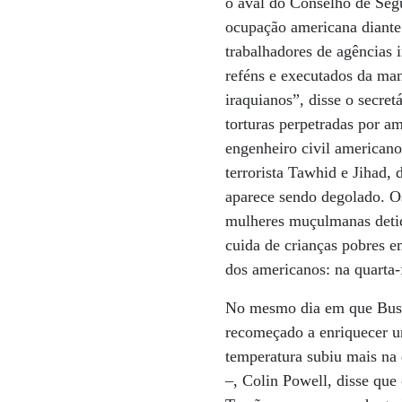
o aval do Conselho de Seg
ocupação americana diante
trabalhadores de agências 
reféns e executados da ma
iraquianos”, disse o secre
torturas perpetradas por a
engenheiro civil americano
terrorista Tawhid e Jihad
aparece sendo degolado. Os
mulheres muçulmanas detid
cuida de crianças pobres 
dos americanos: na quarta-f
No mesmo dia em que Bush 
recomeçado a enriquecer ur
temperatura subiu mais na 
–, Colin Powell, disse que