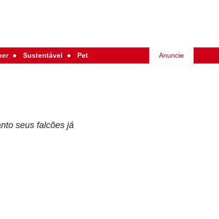
her
Sustentável
Pet
Anuncie
nto seus falcões já