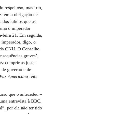
 respeitoso, mas frio,
z tem a obrigação de
tados falidos que as
lama o imperador
-feira 21. Em seguida,
 imperador, digo, o
s da ONU. O Conselho
nsequências graves’,
ez cumprir as justas
s de governo e de
Pax Americana
feita
urso que o antecedeu –
numa entrevista à BBC,
”, por ela não ter tido