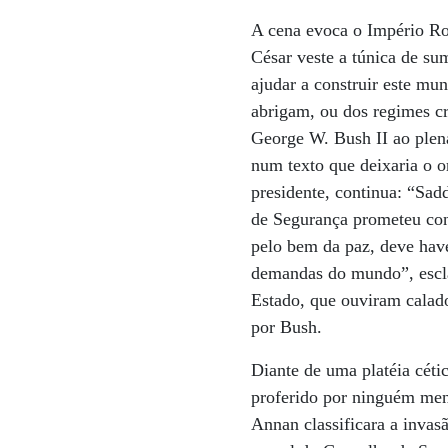
A cena evoca o Império Ro
César veste a túnica de su
ajudar a construir este mun
abrigam, ou dos regimes c
George W. Bush II ao plen
num texto que deixaria o o
presidente, continua: “Sa
de Segurança prometeu con
pelo bem da paz, deve have
demandas do mundo”, escla
Estado, que ouviram calad
por Bush.
Diante de uma platéia céti
proferido por ninguém men
Annan classificara a invas