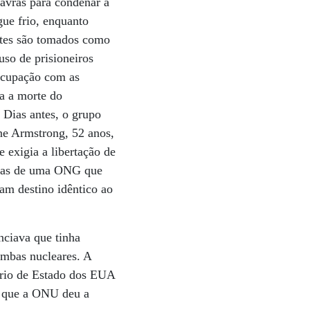
avras para condenar a
ue frio, enquanto
entes são tomados como
so de prisioneiros
 ocupação com as
da a morte do
 Dias antes, o grupo
ne Armstrong, 52 anos,
 exigia a libertação de
árias de uma ONG que
am destino idêntico ao
ciava que tinha
ombas nucleares. A
tário de Estado dos EUA
zo que a ONU deu a