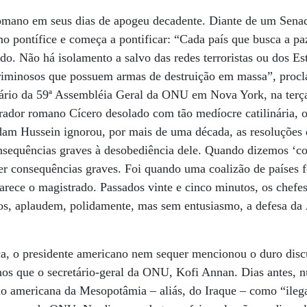
mano em seus dias de apogeu decadente. Diante de um Senado
mo pontífice e começa a pontificar: “Cada país que busca a pa
do. Não há isolamento a salvo das redes terroristas ou dos Es
riminosos que possuem armas de destruição em massa”, proc
ário da 59ª Assembléia Geral da ONU em Nova York, na terça
rador romano Cícero desolado com tão medíocre catilinária, o
ddam Hussein ignorou, por mais de uma década, as resoluçõe
sequências graves à desobediência dele. Quando dizemos ‘co
r consequências graves. Foi quando uma coalizão de países f
rece o magistrado. Passados vinte e cinco minutos, os chefe
os, aplaudem, polidamente, mas sem entusiasmo, a defesa da
ca, o presidente americano nem sequer mencionou o duro disc
os que o secretário-geral da ONU, Kofi Annan. Dias antes, 
ão americana da Mesopotâmia – aliás, do Iraque – como “ilegal