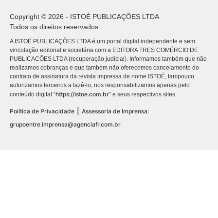
Copyright © 2026 - ISTOÉ PUBLICAÇÕES LTDA
Todos os direitos reservados.
A ISTOÉ PUBLICAÇÕES LTDA é um portal digital independente e sem
vinculação editorial e societária com a EDITORA TRES COMÉRCIO DE
PUBLICACÕES LTDA (recuperação judicial). Informamos também que não
realizamos cobranças e que também não oferecemos cancelamento do
contrato de assinatura da revista impressa de nome ISTOÉ, tampouco
autorizamos terceiros a fazê-lo, nos responsabilizamos apenas pelo
https://istoe.com.br
conteúdo digital “
” e seus respectivos sites.
|
Política de Privacidade
Assessoria de Imprensa:
grupoentre.imprensa@agenciafr.com.br