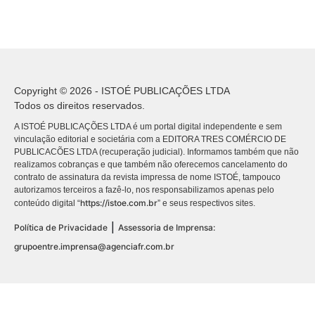
Copyright © 2026 - ISTOÉ PUBLICAÇÕES LTDA
Todos os direitos reservados.
A ISTOÉ PUBLICAÇÕES LTDA é um portal digital independente e sem
vinculação editorial e societária com a EDITORA TRES COMÉRCIO DE
PUBLICACÕES LTDA (recuperação judicial). Informamos também que não
realizamos cobranças e que também não oferecemos cancelamento do
contrato de assinatura da revista impressa de nome ISTOÉ, tampouco
autorizamos terceiros a fazê-lo, nos responsabilizamos apenas pelo
https://istoe.com.br
conteúdo digital “
” e seus respectivos sites.
|
Política de Privacidade
Assessoria de Imprensa:
grupoentre.imprensa@agenciafr.com.br