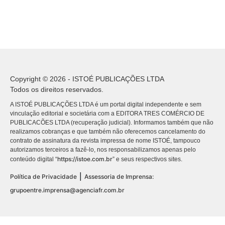
Copyright © 2026 - ISTOÉ PUBLICAÇÕES LTDA
Todos os direitos reservados.
A ISTOÉ PUBLICAÇÕES LTDA é um portal digital independente e sem
vinculação editorial e societária com a EDITORA TRES COMÉRCIO DE
PUBLICACÕES LTDA (recuperação judicial). Informamos também que não
realizamos cobranças e que também não oferecemos cancelamento do
contrato de assinatura da revista impressa de nome ISTOÉ, tampouco
autorizamos terceiros a fazê-lo, nos responsabilizamos apenas pelo
https://istoe.com.br
conteúdo digital “
” e seus respectivos sites.
|
Política de Privacidade
Assessoria de Imprensa:
grupoentre.imprensa@agenciafr.com.br