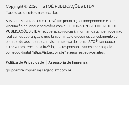
Copyright © 2026 - ISTOÉ PUBLICAÇÕES LTDA
Todos os direitos reservados.
A ISTOÉ PUBLICAÇÕES LTDA é um portal digital independente e sem
vinculação editorial e societária com a EDITORA TRES COMÉRCIO DE
PUBLICACÕES LTDA (recuperação judicial). Informamos também que não
realizamos cobranças e que também não oferecemos cancelamento do
contrato de assinatura da revista impressa de nome ISTOÉ, tampouco
autorizamos terceiros a fazê-lo, nos responsabilizamos apenas pelo
https://istoe.com.br
conteúdo digital “
” e seus respectivos sites.
|
Política de Privacidade
Assessoria de Imprensa:
grupoentre.imprensa@agenciafr.com.br