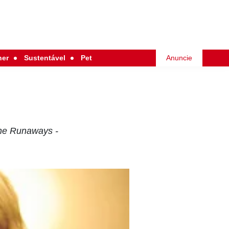
her
Sustentável
Pet
Anuncie
The Runaways -