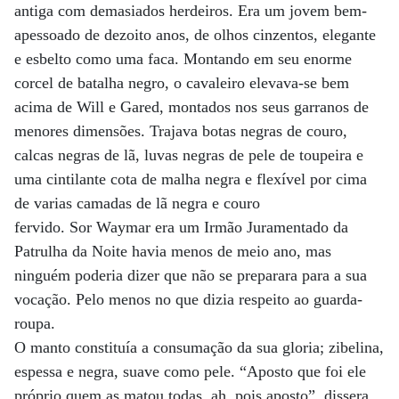
antiga com demasiados herdeiros. Era um jovem bem-
apessoado de dezoito anos, de olhos cinzentos, elegante
e esbelto como uma faca. Montando em seu enorme
corcel de batalha negro, o cavaleiro elevava-se bem
acima de Will e Gared, montados nos seus garranos de
menores dimensões. Trajava botas negras de couro,
calcas negras de lã, luvas negras de pele de toupeira e
uma cintilante cota de malha negra e flexível por cima
de varias camadas de lã negra e couro
fervido. Sor Waymar era um Irmão Juramentado da
Patrulha da Noite havia menos de meio ano, mas
ninguém poderia dizer que não se preparara para a sua
vocação. Pelo menos no que dizia respeito ao guarda-
roupa.
O manto constituía a consumação da sua gloria; zibelina,
espessa e negra, suave como pele. “Aposto que foi ele
próprio quem as matou todas, ah, pois aposto”, dissera