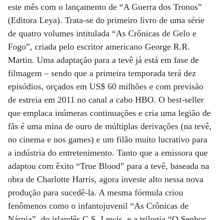
este mês com o lançamento de “A Guerra dos Tronos”
(Editora Leya). Trata-se do primeiro livro de uma série
de quatro volumes intitulada “As Crônicas de Gelo e
Fogo”, criada pelo escritor americano George R.R.
Martin. Uma adaptação para a tevê já está em fase de
filmagem – sendo que a primeira temporada terá dez
episódios, orçados em US$ 60 milhões e com previsão
de estreia em 2011 no canal a cabo HBO. O best-seller
que emplaca inúmeras continuações e cria uma legião de
fãs é uma mina de ouro de múltiplas derivações (na tevê,
no cinema e nos games) e um filão muito lucrativo para
a indústria do entretenimento. Tanto que a emissora que
adaptou com êxito “True Blood” para a tevê, baseada na
obra de Charlotte Harris, agora investe alto nessa nova
produção para sucedê-la. A mesma fórmula criou
fenômenos como o infantojuvenil “As Crônicas de
Nárnia”, do irlandês C.S. Lewis, e a trilogia “O Senhor