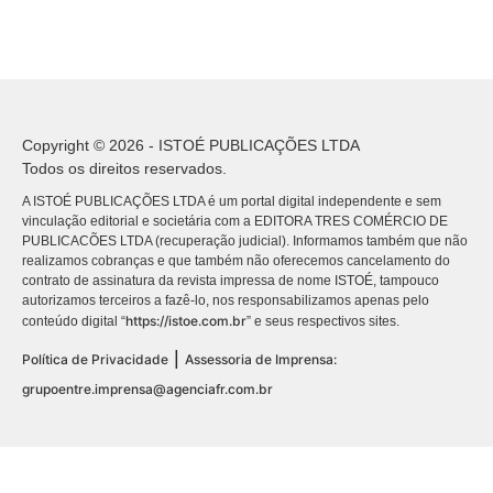
Copyright © 2026 - ISTOÉ PUBLICAÇÕES LTDA
Todos os direitos reservados.
A ISTOÉ PUBLICAÇÕES LTDA é um portal digital independente e sem
vinculação editorial e societária com a EDITORA TRES COMÉRCIO DE
PUBLICACÕES LTDA (recuperação judicial). Informamos também que não
realizamos cobranças e que também não oferecemos cancelamento do
contrato de assinatura da revista impressa de nome ISTOÉ, tampouco
autorizamos terceiros a fazê-lo, nos responsabilizamos apenas pelo
https://istoe.com.br
conteúdo digital “
” e seus respectivos sites.
|
Política de Privacidade
Assessoria de Imprensa:
grupoentre.imprensa@agenciafr.com.br