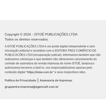
Copyright © 2026 - ISTOÉ PUBLICAÇÕES LTDA
Todos os direitos reservados.
A ISTOÉ PUBLICAÇÕES LTDA é um portal digital independente e sem
vinculação editorial e societária com a EDITORA TRES COMÉRCIO DE
PUBLICACÕES LTDA (recuperação judicial). Informamos também que não
realizamos cobranças e que também não oferecemos cancelamento do
contrato de assinatura da revista impressa de nome ISTOÉ, tampouco
autorizamos terceiros a fazê-lo, nos responsabilizamos apenas pelo
https://istoe.com.br
conteúdo digital “
” e seus respectivos sites.
|
Política de Privacidade
Assessoria de Imprensa:
grupoentre.imprensa@agenciafr.com.br