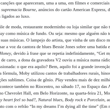
 canções que apareceram, uma a uma, em filmes e comerciai
 supremacia Bourne
, anúncios do cartão American Express, do
 ligados ao luxo.
ile de moda, restaurante moderninho ou loja similar que não
lay
como música de fundo. Ou seja: mesmo que alguém não te
suas músicas. O lampejo do artista, que vinha de um disco m
sar a voz da cantora de blues Bessie Jones sobre uma batida e
Honey
, devido à frase que se repetia indefinidamente, “Get 
e carro, a dona da gravadora V2 ouviu a música numa rádio,
sionada: o que era aquilo? Bem, aquilo foi a grande invençã
fórmula, Moby utilizou cantos de trabalhadores rurais, hinos
ções sublimes. Coisa de gênio.
Play
vendeu mais de dez milhõ
contece também no Riocentro, no sábado 17, no Espaço das 
e no Chevrolet Hall, em Belo Horizonte, na quarta-feira 21, M
 heart feel so bad?
,
Natural blues
,
Body rock
e
Porcelain
, a
duto com o refrão “In my dreams I’m dying all the time” (Em 