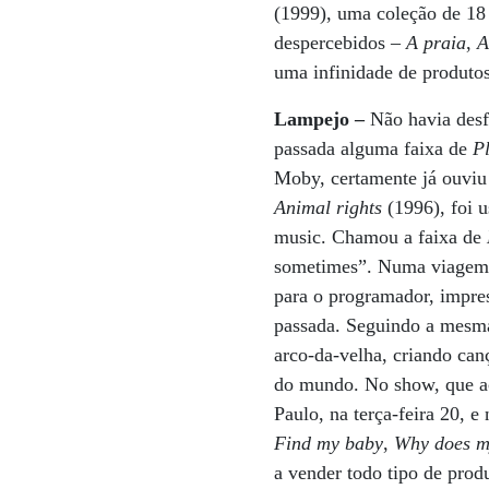
(1999), uma coleção de 18
despercebidos –
A praia
,
A
uma infinidade de produtos
Lampejo –
Não havia desf
passada alguma faixa de
P
Moby, certamente já ouviu 
Animal rights
(1996), foi u
music. Chamou a faixa de
sometimes”. Numa viagem d
para o programador, impres
passada. Seguindo a mesma 
arco-da-velha, criando can
do mundo. No show, que a
Paulo, na terça-feira 20, 
Find my baby
,
Why does my
a vender todo tipo de pro