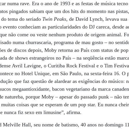
ecar numa rave. Era o ano de 1993 e as festas de música tecn
atos pingados sabiam que um dos hits do momento nas pistas
 do tema do seriado
Twin Peaks
, de David Lynch, levava sua
 evento conheciam as particularidades do DJ careca, desde 
a que não come ou veste nenhum produto de origem animal. Fo
sado numa churrascaria, programa de mau gosto – no sentido 
es de discos depois, Moby retorna ao País com status de pop
ada de shows estrangeiros no País – na seqüência estão marc
dense Avril Lavigne, o Curitiba Rock Festival e o Tim Festiva
ntece no Hotel Unique, em São Paulo, na sexta-feira 16. O 
odução que faz questão de alardear as exigências do músico: n
ucos megaantioxidante, bacon vegetariano da marca canadens
de natureba, porque Moby – apesar do passado punk – não tem
muitas coisas que se esperam de um pop star. Eu nunca cheir
 nunca fiz sexo em limusine”, afirma.
 Melville Hall, seu nome de batismo, 40 anos no domingo 11