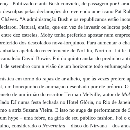
rença. Politizado e anti-Bush convicto, de passagem por Cara
iu desculpas pelas declarações do reverendo americano Pat Ro
 Chávez. “A administração Bush e os republicanos estão in
declarou. Natural, então, que em vez de investir os lucros po
entre dez estrelas, Moby tenha preferido apostar num empr
preferido dos descolados nova-iorquinos. Para aumentar o 
attan apelidado recentemente de NoLIta, North of Little Ita
o camaleão David Bowie. Foi do quinto andar do predinho an
11 de setembro com a visão de um horizonte todo enfumaçado.
 mística em torno do rapaz de ar alheio, que às vezes prefere 
diot, um bonequinho de animação desenhado por ele próprio. O
raneto de um irmão do escritor Herman Melville, autor de
Mob
 lado DJ numa festa fechada no Hotel Glória, no Rio de Janei
como a atriz Suzana Vieira. E isso no auge da performance de
 um hype – uma febre, na gíria de seu público fashion. Foi o 
abalho, considerado o
Nevermind
– disco do Nirvana – dos ano