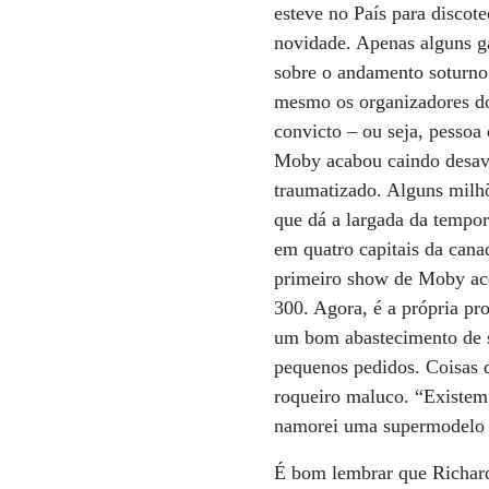
esteve no País para discot
novidade. Apenas alguns g
sobre o andamento soturno
mesmo os organizadores do
convicto – ou seja, pesso
Moby acabou caindo desavi
traumatizado. Alguns milhõ
que dá a largada da tempor
em quatro capitais da cana
primeiro show de Moby aco
300. Agora, é a própria pr
um bom abastecimento de s
pequenos pedidos. Coisas 
roqueiro maluco. “Existem 
namorei uma supermodelo e
É bom lembrar que Richard