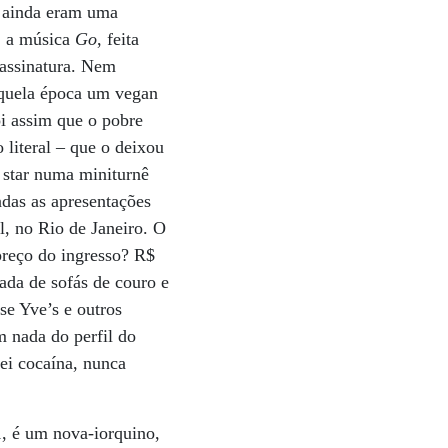
o ainda eram uma
, a música
Go
, feita
 assinatura. Nem
aquela época um vegan
i assim que o pobre
literal – que o deixou
 star numa miniturnê
adas as apresentações
l, no Rio de Janeiro. O
preço do ingresso? R$
ada de sofás de couro e
e Yve’s e outros
 nada do perfil do
ei cocaína, nunca
, é um nova-iorquino,