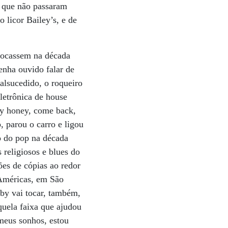
s que não passaram
 licor Bailey’s, e de
 tocassem na década
nha ouvido falar de
alsucedido, o roqueiro
letrônica de house
my honey, come back,
 parou o carro e ligou
o do pop na década
 religiosos e blues do
es de cópias ao redor
Américas, em São
oby vai tocar, também,
quela faixa que ajudou
meus sonhos, estou