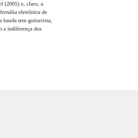
el
(2005) e, claro, a
ernália eletrônica de
 banda tem guitarrista,
m a indiferença dos