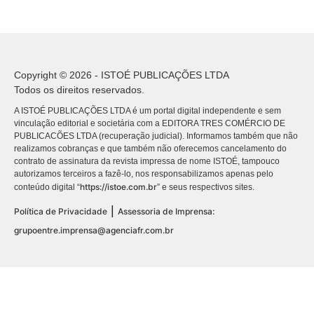
Copyright © 2026 - ISTOÉ PUBLICAÇÕES LTDA
Todos os direitos reservados.
A ISTOÉ PUBLICAÇÕES LTDA é um portal digital independente e sem
vinculação editorial e societária com a EDITORA TRES COMÉRCIO DE
PUBLICACÕES LTDA (recuperação judicial). Informamos também que não
realizamos cobranças e que também não oferecemos cancelamento do
contrato de assinatura da revista impressa de nome ISTOÉ, tampouco
autorizamos terceiros a fazê-lo, nos responsabilizamos apenas pelo
https://istoe.com.br
conteúdo digital “
” e seus respectivos sites.
|
Política de Privacidade
Assessoria de Imprensa:
grupoentre.imprensa@agenciafr.com.br