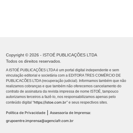
Copyright © 2026 - ISTOÉ PUBLICAÇÕES LTDA
Todos os direitos reservados.
A ISTOÉ PUBLICAÇÕES LTDA é um portal digital independente e sem
vinculação editorial e societária com a EDITORA TRES COMÉRCIO DE
PUBLICACÕES LTDA (recuperação judicial). Informamos também que não
realizamos cobranças e que também não oferecemos cancelamento do
contrato de assinatura da revista impressa de nome ISTOÉ, tampouco
autorizamos terceiros a fazê-lo, nos responsabilizamos apenas pelo
https://istoe.com.br
conteúdo digital “
” e seus respectivos sites.
|
Política de Privacidade
Assessoria de Imprensa:
grupoentre.imprensa@agenciafr.com.br