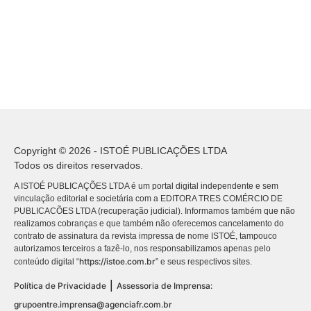
Copyright © 2026 - ISTOÉ PUBLICAÇÕES LTDA
Todos os direitos reservados.
A ISTOÉ PUBLICAÇÕES LTDA é um portal digital independente e sem
vinculação editorial e societária com a EDITORA TRES COMÉRCIO DE
PUBLICACÕES LTDA (recuperação judicial). Informamos também que não
realizamos cobranças e que também não oferecemos cancelamento do
contrato de assinatura da revista impressa de nome ISTOÉ, tampouco
autorizamos terceiros a fazê-lo, nos responsabilizamos apenas pelo
https://istoe.com.br
conteúdo digital “
” e seus respectivos sites.
|
Política de Privacidade
Assessoria de Imprensa:
grupoentre.imprensa@agenciafr.com.br