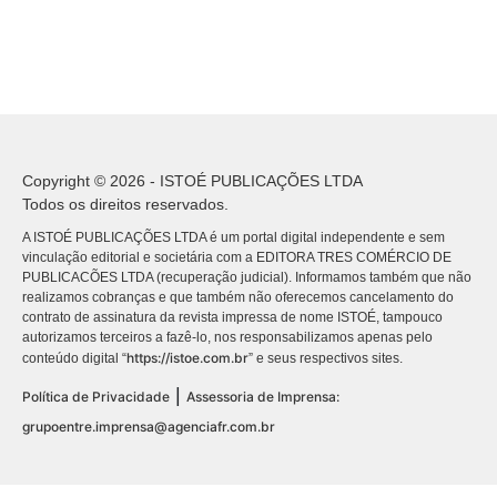
Copyright © 2026 - ISTOÉ PUBLICAÇÕES LTDA
Todos os direitos reservados.
A ISTOÉ PUBLICAÇÕES LTDA é um portal digital independente e sem
vinculação editorial e societária com a EDITORA TRES COMÉRCIO DE
PUBLICACÕES LTDA (recuperação judicial). Informamos também que não
realizamos cobranças e que também não oferecemos cancelamento do
contrato de assinatura da revista impressa de nome ISTOÉ, tampouco
autorizamos terceiros a fazê-lo, nos responsabilizamos apenas pelo
https://istoe.com.br
conteúdo digital “
” e seus respectivos sites.
|
Política de Privacidade
Assessoria de Imprensa:
grupoentre.imprensa@agenciafr.com.br