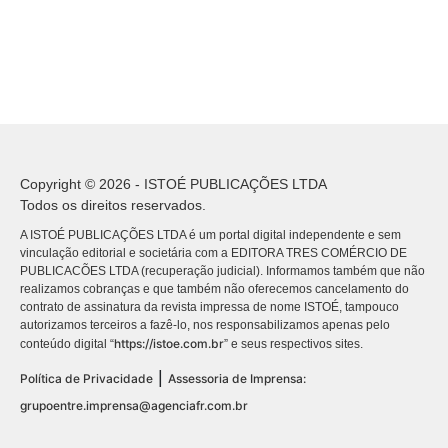
Copyright © 2026 - ISTOÉ PUBLICAÇÕES LTDA
Todos os direitos reservados.
A ISTOÉ PUBLICAÇÕES LTDA é um portal digital independente e sem
vinculação editorial e societária com a EDITORA TRES COMÉRCIO DE
PUBLICACÕES LTDA (recuperação judicial). Informamos também que não
realizamos cobranças e que também não oferecemos cancelamento do
contrato de assinatura da revista impressa de nome ISTOÉ, tampouco
autorizamos terceiros a fazê-lo, nos responsabilizamos apenas pelo
https://istoe.com.br
conteúdo digital “
” e seus respectivos sites.
|
Política de Privacidade
Assessoria de Imprensa:
grupoentre.imprensa@agenciafr.com.br