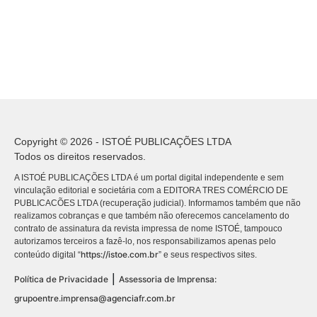
Copyright © 2026 - ISTOÉ PUBLICAÇÕES LTDA
Todos os direitos reservados.
A ISTOÉ PUBLICAÇÕES LTDA é um portal digital independente e sem
vinculação editorial e societária com a EDITORA TRES COMÉRCIO DE
PUBLICACÕES LTDA (recuperação judicial). Informamos também que não
realizamos cobranças e que também não oferecemos cancelamento do
contrato de assinatura da revista impressa de nome ISTOÉ, tampouco
autorizamos terceiros a fazê-lo, nos responsabilizamos apenas pelo
https://istoe.com.br
conteúdo digital “
” e seus respectivos sites.
|
Política de Privacidade
Assessoria de Imprensa:
grupoentre.imprensa@agenciafr.com.br