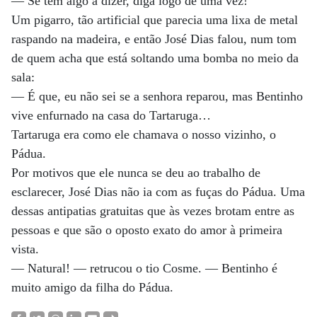
— Se tem algo a dizer, diga logo de uma vez!
Um pigarro, tão artificial que parecia uma lixa de metal
raspando na madeira, e então José Dias falou, num tom
de quem acha que está soltando uma bomba no meio da
sala:
— É que, eu não sei se a senhora reparou, mas Bentinho
vive enfurnado na casa do Tartaruga…
Tartaruga era como ele chamava o nosso vizinho, o
Pádua.
Por motivos que ele nunca se deu ao trabalho de
esclarecer, José Dias não ia com as fuças do Pádua. Uma
dessas antipatias gratuitas que às vezes brotam entre as
pessoas e que são o oposto exato do amor à primeira
vista.
— Natural! — retrucou o tio Cosme. — Bentinho é
muito amigo da filha do Pádua.