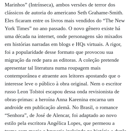
Marinhos” (Intrínseca), ambos versões de terror dos
clássicos de autoria do americano Seth Grahame-Smith.
Eles ficaram entre os livros mais vendidos do “The New
York Times” no ano passado. O novo gênero existe há
uma década na internet, onde personagens são mixados
em histórias narradas em blogs e HQs virtuais. A rigor,
foi a popularidade desse formato que provocou sua
migração da rede para as editoras. A coleção pretende
apresentar tal literatura numa roupagem mais
contemporânea e atraente aos leitores apostando que o
interesse leve o público à obra original. Nem o escritor
russo Leon ­Tolstoi escapou dessa onda revisionista de
obras-primas: a heroína Anna Karenina encarna um
androide em publicação alemã. No Brasil, o romance
“Senhora”, de José de Alencar, foi adaptado ao novo
estilo pela escritora Angélica Lopes, que permeou a
trama com magia e bruxaria incluindo na história a dupla