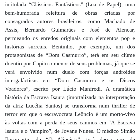
intitulada “Clássicos Fantásticos” (Lua de Papel), uma
bem-humorada releitura de obras criadas por
consagrados autores brasileiros, como Machado de
Assis, Bernardo Guimarães e José de Alencar,
permeando os enredos originais com elementos pop e
histórias surreais. Bentinho, por exemplo, um dos
protagonistas de “Dom Casmurro”, terá em seu ciúme
doentio por Capitu o menor de seus problemas, já que se
verá envolvido num duelo com forças androides
intergalácticas em “Dom Casmurro e os Discos
Voadores”, escrito por Lúcio Manfredi. A dramática
história da Escrava Isaura (imortalizada na interpretação
da atriz Lucélia Santos) se transforma num thriller de
terror em que o escravocrata Leôncio é um morto-vivo
às voltas com a perda de seus caninos em “A Escrava
Isaura e o Vampiro”, de Jovane Nunes. O médico Simão
Bacamarte, de “O Alienista”, terá dessa vez de