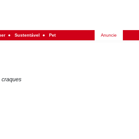
her
Sustentável
Pet
Anuncie
s craques