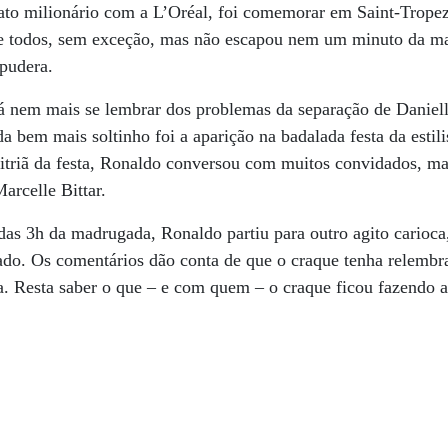
rato milionário com a L’Oréal, foi comemorar em Saint-Trope
de todos, sem exceção, mas não escapou nem um minuto da ma
pudera.
á nem mais se lembrar dos problemas da separação de Daniell
da bem mais soltinho foi a aparição na badalada festa da esti
fitriã da festa, Ronaldo conversou com muitos convidados, m
Marcelle Bittar.
das 3h da madrugada, Ronaldo partiu para outro agito carioca,
do. Os comentários dão conta de que o craque tenha relembra
. Resta saber o que – e com quem – o craque ficou fazendo a